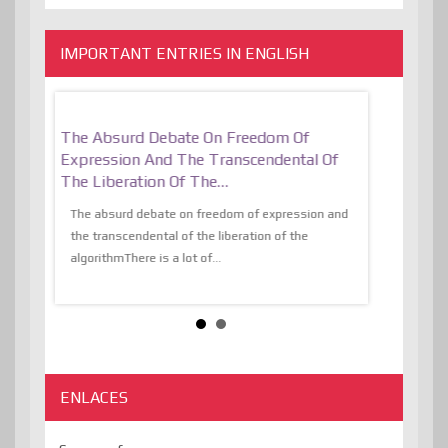
IMPORTANT ENTRIES IN ENGLISH
er, More
The Absurd Debate On Freedom Of
10 Keys To 
Expression And The Transcendental Of
Resilient
The Liberation Of The…
 know,
utopiaIt is l
tions of
The absurd debate on freedom of expression and
immersed as 
the transcendental of the liberation of the
information, t
algorithmThere is a lot of...
ENLACES