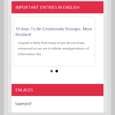
IMPORTANT ENTRIES IN ENGLISH
f
10 Keys To Be Emotionally Stronger, More
The Absurd
al Of
Resilient
Expression 
The Liberat
utopiaIt is likely that many of you do not know,
sion and
immersed as we are in infinite amalgamations of
The absurd d
e
information, the...
the transcend
algorithmThere
ENLACES
Superprof