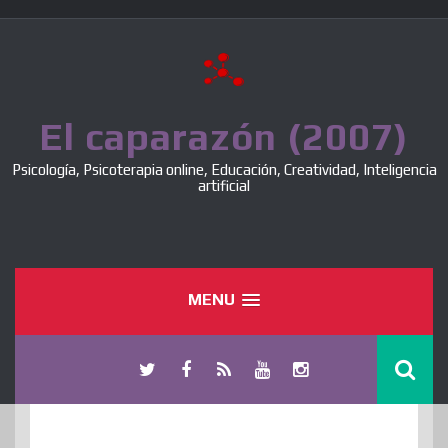
Skip
to
content
El caparazón (2007)
Psicología, Psicoterapia online, Educación, Creatividad, Inteligencia
artificial
MENU