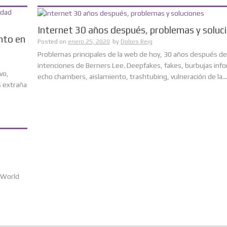
Internet 30 años después, problemas y soluc
nto en
Posted on
enero 25, 2020
by
Dolors Reig
Problemas principales de la web de hoy, 30 años después de
intenciones de Berners Lee. Deepfakes, fakes, burbujas info
vo,
echo chambers, aislamiento, trashtubing, vulneración de la...
s extraña
e World