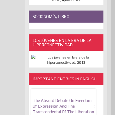
SOCIONOMÍA, LIBRO
LOS JÓVENES EN LA ERA DE LA
HIPERCONECTIVIDAD
IMPORTANT ENTRIES IN ENGLISH
motionally
The Absurd Debate On Freedom
10 Keys To
Resilient
Of Expression And The
Stronger, M
Transcendental Of The Liberation
that many of you do
utopiaIt is l