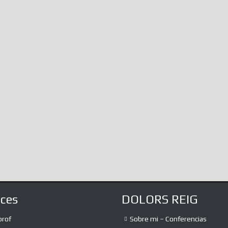
not know, immerse
infinite amalgamat
the...
aces
DOLORS REIG
prof
Sobre mi – Conferencias