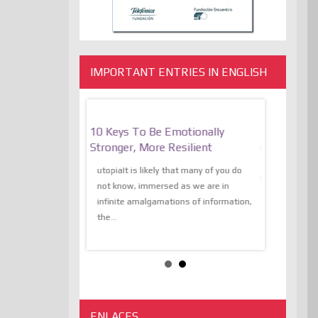
IMPORTANT ENTRIES IN ENGLISH
bate On Freedom
10 Keys To Be Emotionally
The Absur
And The
Stronger, More Resilient
Of Express
Of The Liberation
Transcende
utopiaIt is likely that many of you do
Of The…
not know, immersed as we are in
 on freedom of
infinite amalgamations of information,
The absurd 
e transcendental of
the...
expression 
the algorithmThere is
the liberati
a lot of...
ENLACES