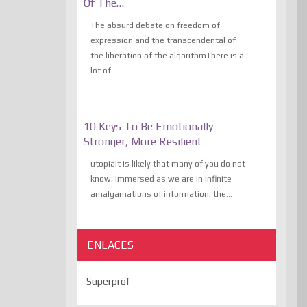
Of The…
The absurd debate on freedom of
expression and the transcendental of
the liberation of the algorithmThere is a
lot of...
10 Keys To Be Emotionally
Stronger, More Resilient
utopiaIt is likely that many of you do not
know, immersed as we are in infinite
amalgamations of information, the...
ENLACES
Superprof