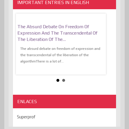
IMPORTANT ENTRIES IN ENGLISH
er, More
The Absurd Debate On Freedom Of
10 Keys To 
Expression And The Transcendental Of
Resilient
The Liberation Of The…
 know,
utopiaIt is l
tions of
The absurd debate on freedom of expression and
immersed as 
the transcendental of the liberation of the
information, t
algorithmThere is a lot of...
ENLACES
Superprof