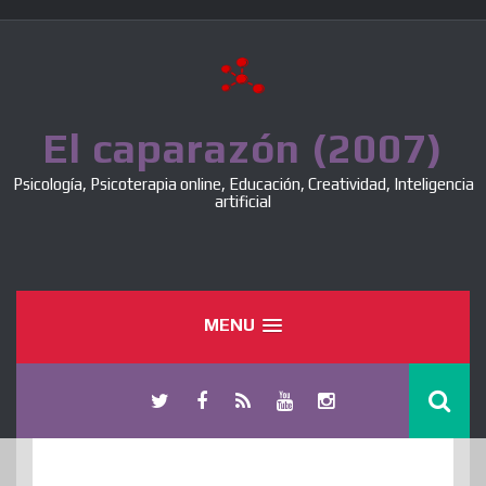
Skip
to
content
El caparazón (2007)
Psicología, Psicoterapia online, Educación, Creatividad, Inteligencia
artificial
MENU