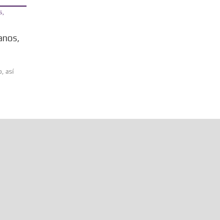
anos,
, así