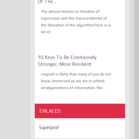
Of The…
The absurd debate on freedom of
expression and the transcendental of
the liberation of the algorithmThere is a
lot of...
10 Keys To Be Emotionally
Stronger, More Resilient
utopiaIt is likely that many of you do not
know, immersed as we are in infinite
amalgamations of information, the...
ENLACES
Superprof