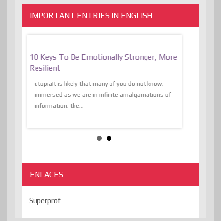
IMPORTANT ENTRIES IN ENGLISH
f
10 Keys To Be Emotionally Stronger, More
The Absurd
al Of
Resilient
Expression 
The Liberat
utopiaIt is likely that many of you do not know,
sion and
immersed as we are in infinite amalgamations of
The absurd d
e
information, the...
the transcend
algorithmThere
ENLACES
Superprof