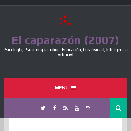
Skip
to
content
El caparazón (2007)
Psicología, Psicoterapia online, Educación, Creatividad, Inteligencia
artificial
MENU