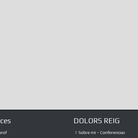
not know, immerse
infinite amalgamat
the...
aces
DOLORS REIG
prof
Sobre mi – Conferencias