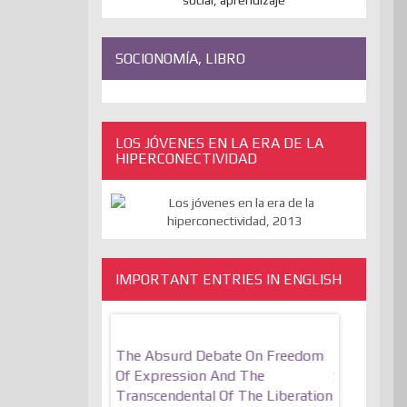
SOCIONOMÍA, LIBRO
LOS JÓVENES EN LA ERA DE LA
HIPERCONECTIVIDAD
IMPORTANT ENTRIES IN ENGLISH
motionally
The Absurd Debate On Freedom
10 Keys To
Resilient
Of Expression And The
Stronger, M
Transcendental Of The Liberation
that many of you do
utopiaIt is l