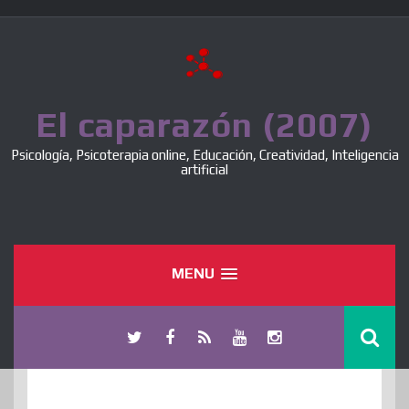
Skip
to
content
El caparazón (2007)
Psicología, Psicoterapia online, Educación, Creatividad, Inteligencia
artificial
MENU