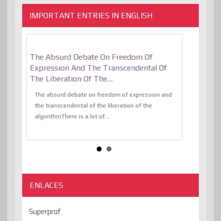
IMPORTANT ENTRIES IN ENGLISH
er, More
The Absurd Debate On Freedom Of
10 Keys To 
Expression And The Transcendental Of
Resilient
The Liberation Of The…
 know,
utopiaIt is l
tions of
The absurd debate on freedom of expression and
immersed as 
the transcendental of the liberation of the
information, t
algorithmThere is a lot of...
ENLACES
Superprof