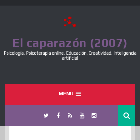
Skip
to
content
El caparazón (2007)
Psicología, Psicoterapia online, Educación, Creatividad, Inteligencia
artificial
MENU