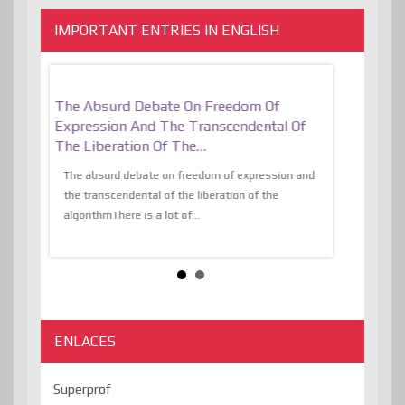
IMPORTANT ENTRIES IN ENGLISH
er, More
The Absurd Debate On Freedom Of
10 Keys To 
Expression And The Transcendental Of
Resilient
The Liberation Of The…
 know,
utopiaIt is l
tions of
The absurd debate on freedom of expression and
immersed as 
the transcendental of the liberation of the
information, t
algorithmThere is a lot of...
ENLACES
Superprof