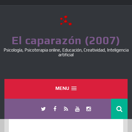
Skip
to
content
El caparazón (2007)
Psicología, Psicoterapia online, Educación, Creatividad, Inteligencia
artificial
MENU