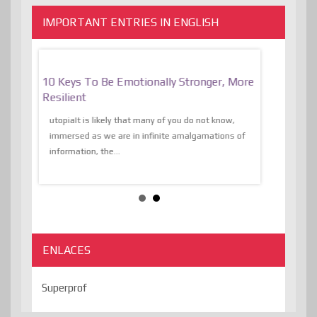
IMPORTANT ENTRIES IN ENGLISH
f
10 Keys To Be Emotionally Stronger, More
The Absurd
al Of
Resilient
Expression 
The Liberat
utopiaIt is likely that many of you do not know,
sion and
immersed as we are in infinite amalgamations of
The absurd d
e
information, the...
the transcend
algorithmThere
ENLACES
Superprof