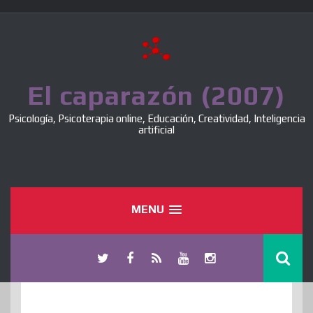
Skip
to
content
El caparazón (2007)
Psicología, Psicoterapia online, Educación, Creatividad, Inteligencia
artificial
MENU