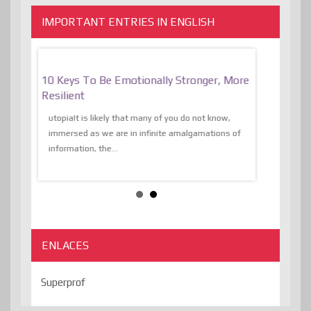
IMPORTANT ENTRIES IN ENGLISH
f
10 Keys To Be Emotionally Stronger, More
The Absurd
al Of
Resilient
Expression 
The Liberat
utopiaIt is likely that many of you do not know,
sion and
immersed as we are in infinite amalgamations of
The absurd d
e
information, the...
the transcend
algorithmThere
ENLACES
Superprof