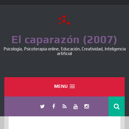
Skip
to
content
El caparazón (2007)
Psicología, Psicoterapia online, Educación, Creatividad, Inteligencia
artificial
MENU