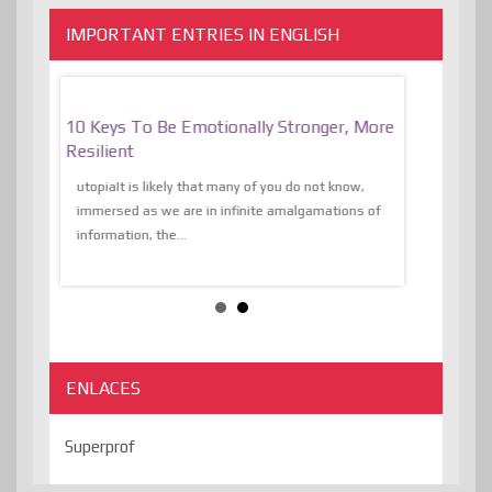
IMPORTANT ENTRIES IN ENGLISH
f
10 Keys To Be Emotionally Stronger, More
The Absurd
al Of
Resilient
Expression 
The Liberat
utopiaIt is likely that many of you do not know,
sion and
immersed as we are in infinite amalgamations of
The absurd d
e
information, the...
the transcend
algorithmThere
ENLACES
Superprof