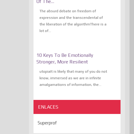
Of The…
The absurd debate on freedom of
expression and the transcendental of
the liberation of the algorithmThere is a
lot of...
10 Keys To Be Emotionally
Stronger, More Resilient
utopiaIt is likely that many of you do not
know, immersed as we are in infinite
amalgamations of information, the...
ENLACES
Superprof