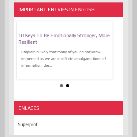
IMPORTANT ENTRIES IN ENGLISH
f
10 Keys To Be Emotionally Stronger, More
The Absurd
al Of
Resilient
Expression 
The Liberat
utopiaIt is likely that many of you do not know,
sion and
immersed as we are in infinite amalgamations of
The absurd d
e
information, the...
the transcend
algorithmThere
ENLACES
Superprof