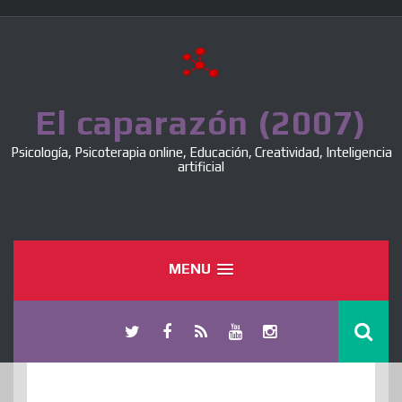
Skip
to
content
El caparazón (2007)
Psicología, Psicoterapia online, Educación, Creatividad, Inteligencia
artificial
MENU