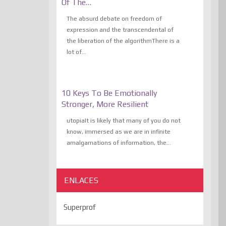
Of The…
The absurd debate on freedom of
expression and the transcendental of
the liberation of the algorithmThere is a
lot of...
10 Keys To Be Emotionally
Stronger, More Resilient
utopiaIt is likely that many of you do not
know, immersed as we are in infinite
amalgamations of information, the...
ENLACES
Superprof