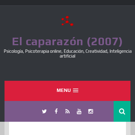
Skip
to
content
El caparazón (2007)
Psicología, Psicoterapia online, Educación, Creatividad, Inteligencia
artificial
MENU