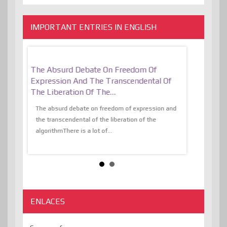
IMPORTANT ENTRIES IN ENGLISH
er, More
The Absurd Debate On Freedom Of
10 Keys To 
Expression And The Transcendental Of
Resilient
The Liberation Of The…
 know,
utopiaIt is l
tions of
The absurd debate on freedom of expression and
immersed as 
the transcendental of the liberation of the
information, t
algorithmThere is a lot of...
ENLACES