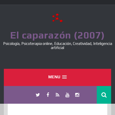
Skip
to
content
El caparazón (2007)
Psicología, Psicoterapia online, Educación, Creatividad, Inteligencia
artificial
MENU