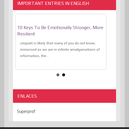
IMPORTANT ENTRIES IN ENGLISH
f
10 Keys To Be Emotionally Stronger, More
The Absurd
al Of
Resilient
Expression 
The Liberat
utopiaIt is likely that many of you do not know,
sion and
immersed as we are in infinite amalgamations of
The absurd d
e
information, the...
the transcend
algorithmThere
ENLACES
Superprof