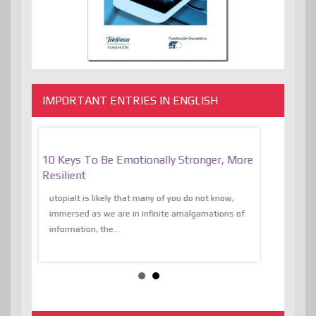
IMPORTANT ENTRIES IN ENGLISH
f
10 Keys To Be Emotionally Stronger, More
The Absurd
al Of
Resilient
Expression 
The Liberat
utopiaIt is likely that many of you do not know,
sion and
immersed as we are in infinite amalgamations of
The absurd d
e
information, the...
the transcend
algorithmThere