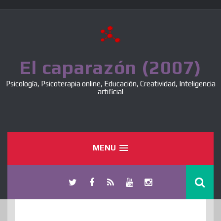
Skip
to
content
El caparazón (2007)
Psicología, Psicoterapia online, Educación, Creatividad, Inteligencia
artificial
MENU