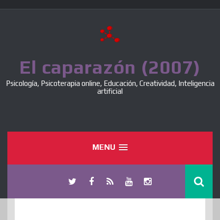
Skip
to
content
El caparazón (2007)
Psicología, Psicoterapia online, Educación, Creatividad, Inteligencia
artificial
MENU