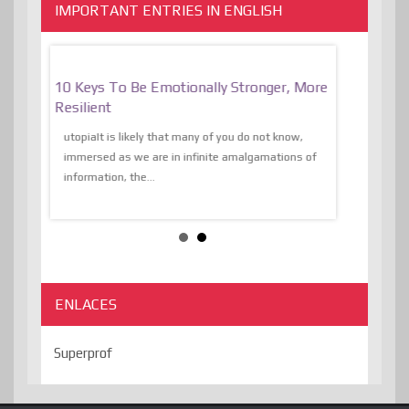
IMPORTANT ENTRIES IN ENGLISH
f
10 Keys To Be Emotionally Stronger, More
The Absurd
al Of
Resilient
Expression 
The Liberat
utopiaIt is likely that many of you do not know,
sion and
immersed as we are in infinite amalgamations of
The absurd d
e
information, the...
the transcend
algorithmThere
ENLACES
Superprof