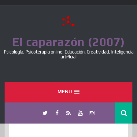
Skip
to
content
El caparazón (2007)
Psicología, Psicoterapia online, Educación, Creatividad, Inteligencia
artificial
MENU