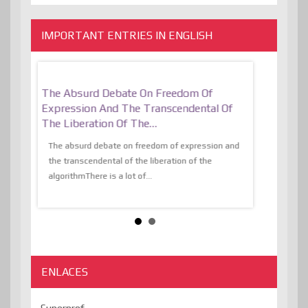
IMPORTANT ENTRIES IN ENGLISH
er, More
The Absurd Debate On Freedom Of
10 Keys To 
Expression And The Transcendental Of
Resilient
The Liberation Of The…
 know,
utopiaIt is l
tions of
The absurd debate on freedom of expression and
immersed as 
the transcendental of the liberation of the
information, t
algorithmThere is a lot of...
ENLACES