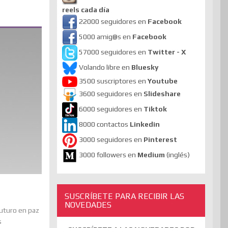
reels cada día
22000 seguidores en
Facebook
5000 amig@s en
Facebook
57000 seguidores en
Twitter - X
Volando libre en
Bluesky
3500 suscriptores en
Youtube
3600 seguidores en
Slideshare
6000 seguidores en
Tiktok
8000 contactos
Linkedin
3000 seguidores en
Pinterest
3000 followers en
Medium
(inglés)
SUSCRÍBETE PARA RECIBIR LAS
NOVEDADES
futuro en paz
s