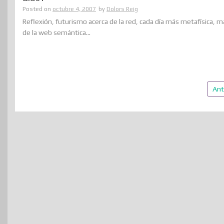
Posted on
octubre 4, 2007
by
Dolors Reig
Reflexión, futurismo acerca de la red, cada día más metafísica, má
de la web semántica...
Paginación
Ant
de
entradas