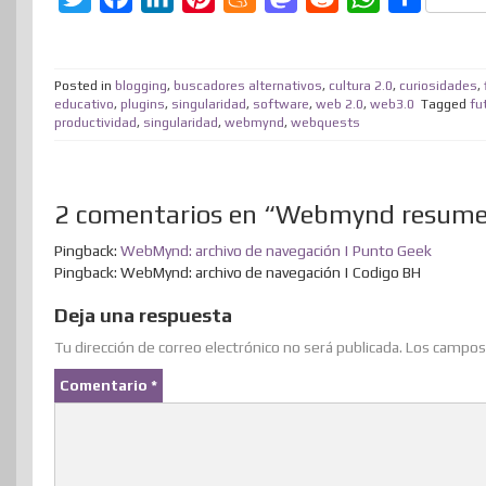
w
a
i
i
e
a
e
h
o
i
c
n
n
n
s
d
a
m
Posted in
blogging
,
buscadores alternativos
,
cultura 2.0
,
curiosidades
,
t
e
k
t
e
t
d
t
p
educativo
,
plugins
,
singularidad
,
software
,
web 2.0
,
web3.0
Tagged
fu
productividad
,
singularidad
,
webmynd
,
webquests
t
b
e
e
a
o
i
s
a
e
o
d
r
m
d
t
A
r
r
o
I
e
e
o
p
t
2 comentarios en “Webmynd resume
k
n
s
n
p
i
Pingback:
WebMynd: archivo de navegación | Punto Geek
t
r
Pingback: WebMynd: archivo de navegación | Codigo BH
Deja una respuesta
Tu dirección de correo electrónico no será publicada.
Los campos 
Comentario
*