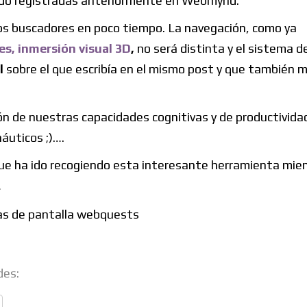
 sido registradas anteriormente en Webmynd.
os buscadores en poco tiempo. La navegación, como ya
es, inmersión visual 3D
,
no será distinta y el sistema d
l
sobre el que escribía en el mismo post y que también 
ión de nuestras capacidades cognitivas y de productivida
áuticos ;)….
o que ha ido recogiendo esta interesante herramienta mie
…
des: