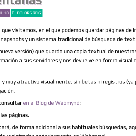
entanas
UL 18
DOLORS REIG
s que visitamos, en el que podemos guardar páginas de i
snapshots y un sistema tradicional de búsqueda de text
a nueva versión) que guarda una copia textual de nuestra
rmación a sus servidores y nos devuelve en fomra visual 
 y muy atractivo visualmente, sin betas ni registros (ya
gación.
consultar
en el Blog de Webmynd
:
las páginas.
ará, de forma adicional a sus habituales búsquedas, aq