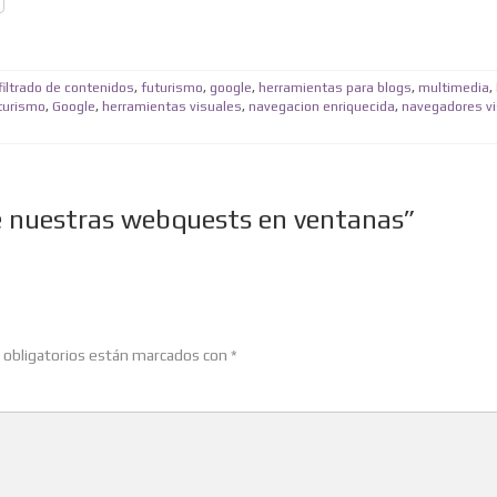
filtrado de contenidos
,
futurismo
,
google
,
herramientas para blogs
,
multimedia
,
turismo
,
Google
,
herramientas visuales
,
navegacion enriquecida
,
navegadores v
 nuestras webquests en ventanas”
obligatorios están marcados con
*