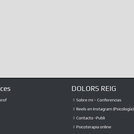
Of The…
know, immersed as we are in infinite
amalgamations of information, the...
The absurd debate o
expression and the t
the liberation of the
lot of...
aces
DOLORS REIG
prof
Sobre mi – Conferencias
Reels en Instagram (Psicología)
Contacto -Publi
Psicoterapia online