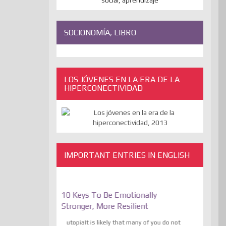
SOCIONOMÍA, LIBRO
LOS JÓVENES EN LA ERA DE LA
HIPERCONECTIVIDAD
IMPORTANT ENTRIES IN ENGLISH
e On Freedom Of
10 Keys To Be Emotionally
The Absur
he
Stronger, More Resilient
Expressio
 The Liberation
Transcende
utopiaIt is likely that many of you do not