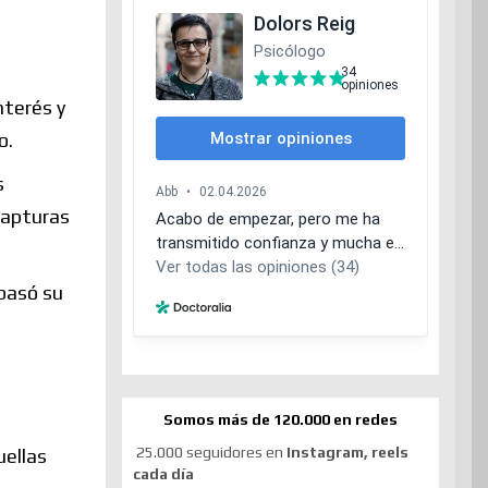
nterés y
o.
s
capturas
 pasó su
Somos más de 120.000 en redes
25.000 seguidores en
Instagram, reels
uellas
cada día