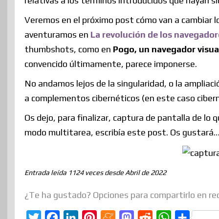
relativas a los términos introducidos que hayan
Veremos en el próximo post cómo van a cambiar l
aventuramos en
La revolución de los navegador
thumbshots, como en
Pogo, un navegador visua
convencido últimamente, parece imponerse.
No andamos lejos de la singularidad, o la ampliac
a complementos cibernéticos (en este caso cibern
Os dejo, para finalizar, captura de pantalla de l
modo multitarea, escribía este post. Os gustará
Entrada leída 1124 veces desde Abril de 2022
¿Te ha gustado? Opciones para compartirlo en re
T
F
L
P
M
M
R
W
C