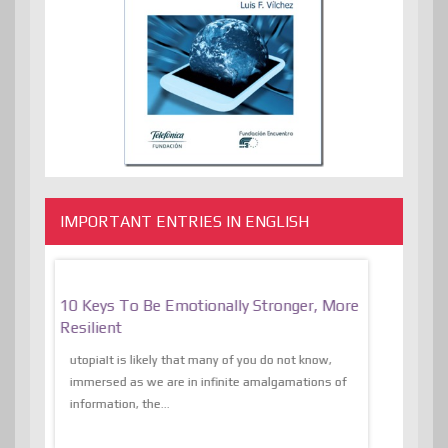
IMPORTANT ENTRIES IN ENGLISH
f
10 Keys To Be Emotionally Stronger, More
The Absurd
al Of
Resilient
Expression 
The Liberat
utopiaIt is likely that many of you do not know,
sion and
immersed as we are in infinite amalgamations of
The absurd d
e
information, the...
the transcend
algorithmThere