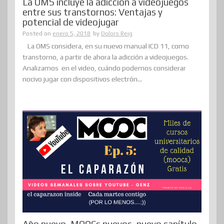
La OMS incluye la adicción a videojuegos
entre sus transtornos: Ventajas y
potencial de videojugar
Posted on
enero 5, 2018
by
Dolors Reig
La OMS considera, en su nuevo manual ICD 11, como
transtorno, a partir de ahora la adicción a videojuegos.
Analizamos en el video, cuándo podemos considerar
nocivo jugar con dispositivos electrón...