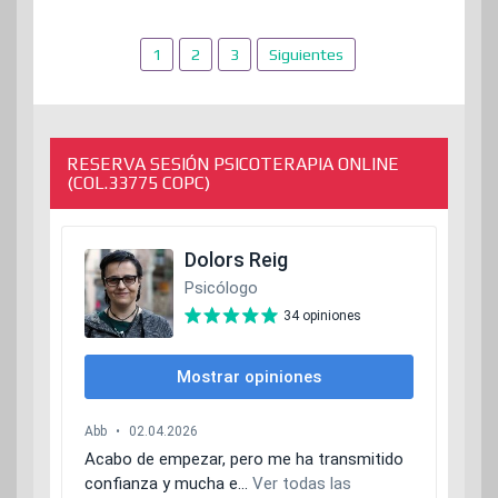
Paginación
1
2
3
Siguientes
de
entradas
RESERVA SESIÓN PSICOTERAPIA ONLINE
(COL.33775 COPC)