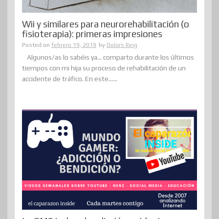
Wii y similares para neurorehabilitación (o
fisioterapia): primeras impresiones
Posted on
febrero 19, 2019
by
Dolors Reig
Algunos/as lo sabéis ya… comparto durante los últimos
tiempos con mi hija su proceso de rehabilitación de un
accidente de tráfico. En este......