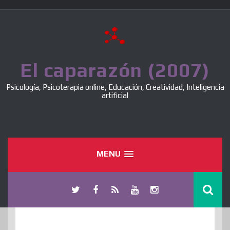
Skip
to
content
El caparazón (2007)
Psicología, Psicoterapia online, Educación, Creatividad, Inteligencia
artificial
MENU