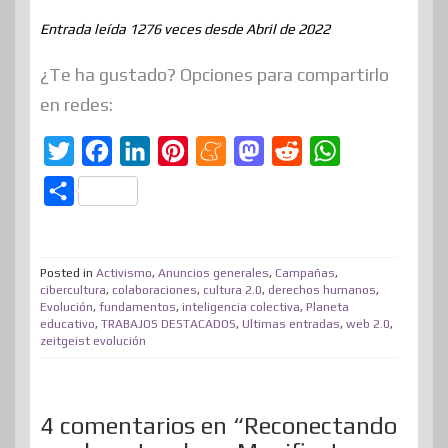
Entrada leída 1276 veces desde Abril de 2022
¿Te ha gustado? Opciones para compartirlo
en redes:
T
F
L
P
M
M
R
W
w
a
i
i
e
a
e
h
C
i
c
n
n
n
s
d
a
o
t
e
k
t
e
t
d
t
m
t
b
e
e
a
o
i
s
Posted in
Activismo
,
Anuncios generales
,
Campañas
,
p
cibercultura
,
colaboraciones
,
cultura 2.0
,
derechos humanos
,
e
o
d
r
m
d
t
A
Evolución
,
fundamentos
,
inteligencia colectiva
,
Planeta
a
educativo
,
TRABAJOS DESTACADOS
,
Ultimas entradas
,
web 2.0
,
r
o
I
e
e
o
p
r
zeitgeist evolución
k
n
s
n
p
t
t
i
4 comentarios en “Reconectando
r