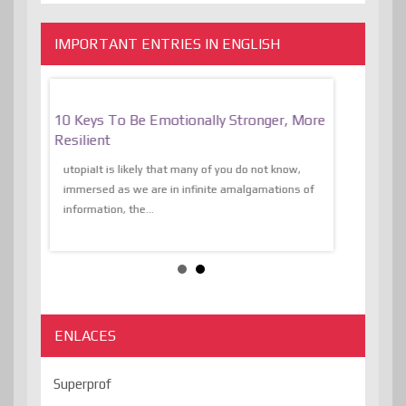
IMPORTANT ENTRIES IN ENGLISH
f
10 Keys To Be Emotionally Stronger, More
The Absurd
al Of
Resilient
Expression 
The Liberat
utopiaIt is likely that many of you do not know,
sion and
immersed as we are in infinite amalgamations of
The absurd d
e
information, the...
the transcend
algorithmThere
ENLACES
Superprof