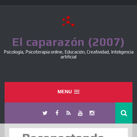
Skip
to
content
El caparazón (2007)
Psicología, Psicoterapia online, Educación, Creatividad, Inteligencia
artificial
MENU