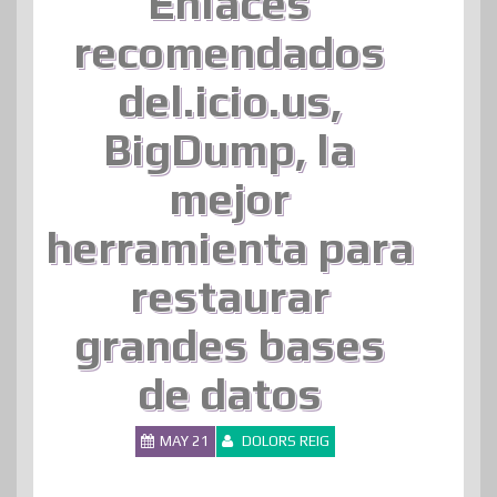
Enlaces
recomendados
del.icio.us,
BigDump, la
mejor
herramienta para
restaurar
grandes bases
de datos
MAY 21
DOLORS REIG