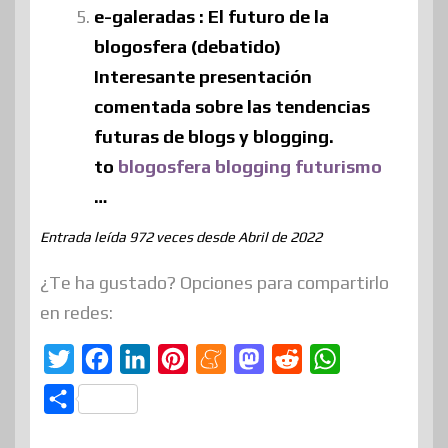
e-galeradas : El futuro de la
blogosfera (debatido)
Interesante presentación
comentada sobre las tendencias
futuras de blogs y blogging.
to
blogosfera
blogging
futurismo
…
Entrada leída 972 veces desde Abril de 2022
¿Te ha gustado? Opciones para compartirlo
en redes:
T
F
L
P
M
M
R
W
w
a
i
i
e
a
e
h
C
i
c
n
n
n
s
d
a
o