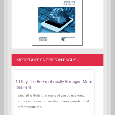
IMPORTANT ENTRIES IN ENGLISH
f
10 Keys To Be Emotionally Stronger, More
The Absurd
al Of
Resilient
Expression 
The Liberat
utopiaIt is likely that many of you do not know,
sion and
immersed as we are in infinite amalgamations of
The absurd d
e
information, the...
the transcend
algorithmThere