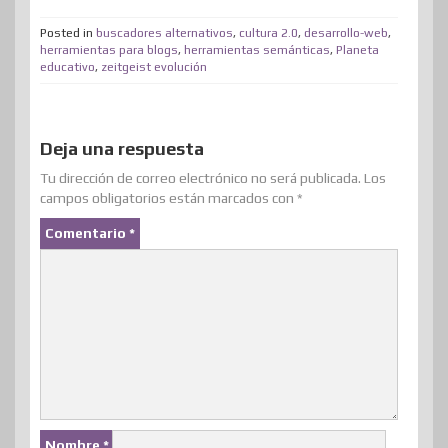
t
e
k
t
e
t
d
t
m
t
b
e
e
a
o
i
s
Posted in
buscadores alternativos
,
cultura 2.0
,
desarrollo-web
,
p
herramientas para blogs
,
herramientas semánticas
,
Planeta
e
o
d
r
m
d
t
A
educativo
,
zeitgeist evolución
a
r
o
I
e
e
o
p
r
k
n
s
n
p
t
Deja una respuesta
t
i
Tu dirección de correo electrónico no será publicada.
Los
r
campos obligatorios están marcados con
*
Comentario
*
Nombre
*