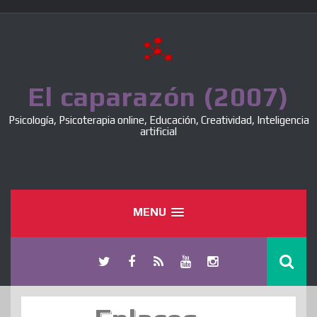
Skip
to
content
El caparazón (2007)
Psicología, Psicoterapia online, Educación, Creatividad, Inteligencia
artificial
MENU