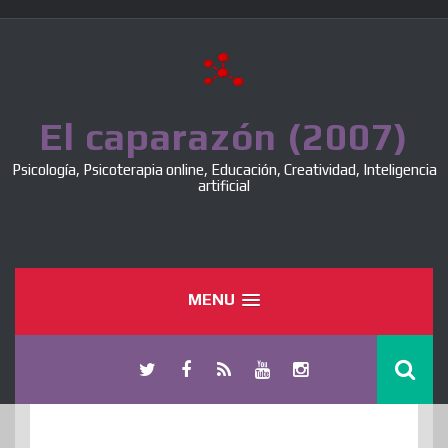
Skip
to
content
El caparazón (2007)
Psicología, Psicoterapia online, Educación, Creatividad, Inteligencia
artificial
MENU