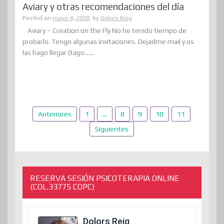
Aviary y otras recomendaciones del día
Posted on
mayo 4, 2008
by
Dolors Reig
Aviary – Creation on the Fly No he tenido tiempo de
probarlo. Tengo algunas invitaciones. Dejadme mail y os
las hago llegar (tags:......
Paginación
Anteriores
1
…
8
9
10
11
de
Siguientes
entradas
RESERVA SESIÓN PSICOTERAPIA ONLINE
(COL.33775 COPC)