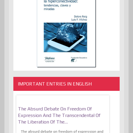
IMPORTANT ENTRIES IN ENGLISH
er, More
The Absurd Debate On Freedom Of
10 Keys To 
Expression And The Transcendental Of
Resilient
The Liberation Of The…
 know,
utopiaIt is l
tions of
The absurd debate on freedom of expression and
immersed as 