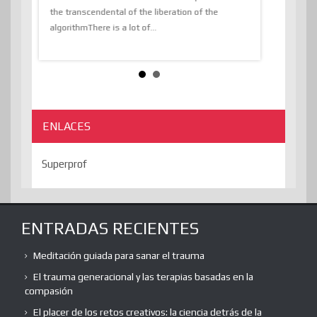
the transcendental of the liberation of the
information, t
algorithmThere is a lot of...
ENLACES
Superprof
ENTRADAS RECIENTES
Meditación guiada para sanar el trauma
El trauma generacional y las terapias basadas en la
compasión
El placer de los retos creativos: la ciencia detrás de la