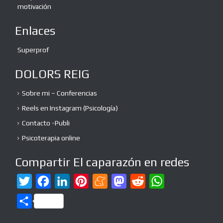
motivación
Enlaces
Superprof
DOLORS REIG
Sobre mi – Conferencias
Reels en Instagram (Psicología)
Contacto -Publi
Psicoterapia online
Compartir El caparazón en redes
T
F
L
P
M
M
R
W
w
a
i
i
e
a
e
h
C
i
c
n
n
n
s
d
a
o