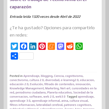
caparazón
Entrada leída 1320 veces desde Abril de 2022
¿Te ha gustado? Opciones para compartirlo
en redes:
T
F
L
P
M
M
R
W
w
a
i
i
e
a
e
h
C
i
c
n
n
n
s
d
a
o
t
e
k
t
e
t
d
t
m
t
b
e
e
a
o
i
s
Posted in
Aprendizaje
,
blogging
,
Ciencia
,
cognitivismo
,
p
conectivismo
,
cultura 2.0
,
diversidad
,
e-learning2.0
,
educacion
,
e
o
d
r
m
d
t
A
educación 2.0
,
Evolución
,
filtrado de contenidos
,
innovación
,
a
Knowledge Management
,
Marketing
,
Net-art, curiosidades en la
r
o
I
e
e
o
p
r
red
,
periodismo ciudadano
,
Planeta educativo
,
Sociedad de la
conversacion
k
,
software
n
,
web 2.0
s
,
web3.0
n
Tagged
aprendizaje
p
,
t
aprendizaje 3.0
,
aprendizaje informal
,
arina
,
cultura visual
,
t
filtros informacion
,
lateralidad cerebral
,
patrones cognitivos
,
i
publicidad subliminal
,
sobreinfomacion
,
Teemu Arina
,
terceros