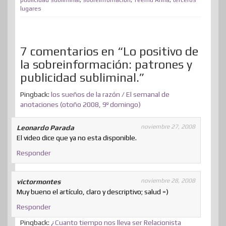
lugares
r
7 comentarios en “Lo positivo de
la sobreinformación: patrones y
publicidad subliminal.”
Pingback:
los sueños de la razón / El semanal de
anotaciones (otoño 2008, 9º domingo)
noviembre 27, 2008
Leonardo Parada
El video dice que ya no esta disponible.
Responder
noviembre 28, 2008
victormontes
Muy bueno el artículo, claro y descriptivo; salud =)
Responder
Pingback:
¿Cuanto tiempo nos lleva ser Relacionista