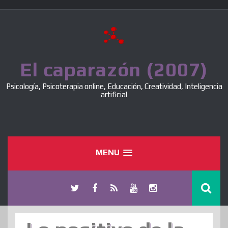
Skip
to
content
El caparazón (2007)
Psicología, Psicoterapia online, Educación, Creatividad, Inteligencia
artificial
MENU