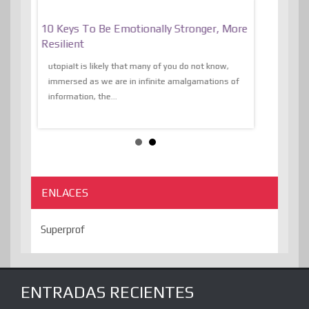
f
10 Keys To Be Emotionally Stronger, More
The Absurd
al Of
Resilient
Expression 
The Liberat
utopiaIt is likely that many of you do not know,
sion and
immersed as we are in infinite amalgamations of
The absurd d
e
information, the...
the transcend
algorithmThere
ENLACES
Superprof
ENTRADAS RECIENTES