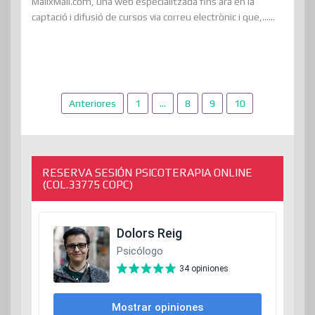
MailxMail.com, una web especialitzada fins ara en la
captació i difusió de cursos via correu electrònic i que,......
Paginación
Anteriores
1
…
8
9
10
de
entradas
RESERVA SESIÓN PSICOTERAPIA ONLINE
(COL.33775 COPC)