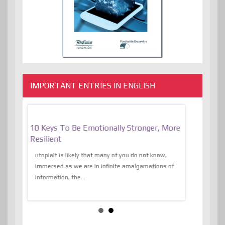
IMPORTANT ENTRIES IN ENGLISH
f
10 Keys To Be Emotionally Stronger, More
The Absurd
al Of
Resilient
Expression 
The Liberat
utopiaIt is likely that many of you do not know,
sion and
immersed as we are in infinite amalgamations of
The absurd d
e
information, the...
the transcend
algorithmThere