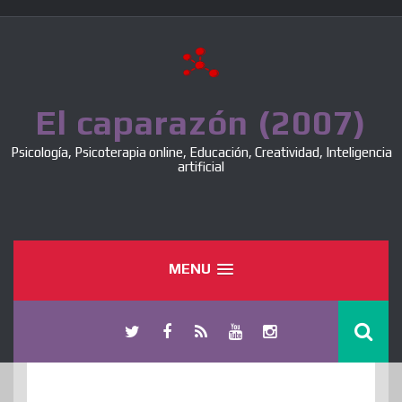
Skip
to
content
El caparazón (2007)
Psicología, Psicoterapia online, Educación, Creatividad, Inteligencia
artificial
MENU