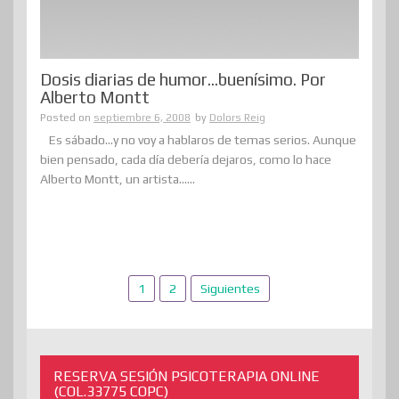
Dosis diarias de humor…buenísimo. Por
Alberto Montt
Posted on
septiembre 6, 2008
by
Dolors Reig
Es sábado…y no voy a hablaros de temas serios. Aunque
bien pensado, cada día debería dejaros, como lo hace
Alberto Montt, un artista......
Paginación
1
2
Siguientes
de
entradas
RESERVA SESIÓN PSICOTERAPIA ONLINE
(COL.33775 COPC)