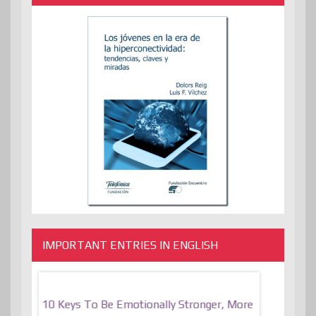
IMPORTANT ENTRIES IN ENGLISH
f
10 Keys To Be Emotionally Stronger, More
The Absurd