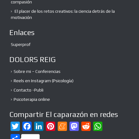
compasión
El placer de los retos creativos: la ciencia detrás de la
motivación
Enlaces
Superprof
DOLORS REIG
Sobre mi – Conferencias
Reels en Instagram (Psicología)
Contacto -Publi
Psicoterapia online
Compartir El caparazón en redes
T
F
L
P
M
M
R
W
w
a
i
i
e
a
e
h
C