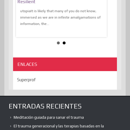
al Of
Resilient
Expression 
The Liberat
utopiaIt is likely that many of you do not know,
sion and
immersed as we are in infinite amalgamations of
The absurd d
e
information, the...
the transcend
algorithmThere
ENLACES
Superprof
ENTRADAS RECIENTES
Meditación guiada para sanar el trauma
El trauma generacional y las terapias basadas en la