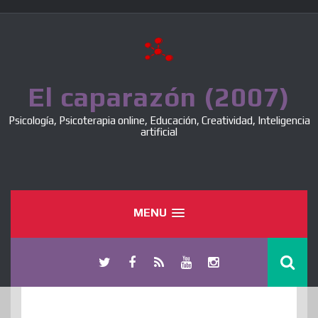
Skip
to
content
El caparazón (2007)
Psicología, Psicoterapia online, Educación, Creatividad, Inteligencia
artificial
MENU