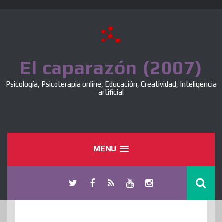
Skip
to
content
El caparazón (2007)
Psicología, Psicoterapia online, Educación, Creatividad, Inteligencia
artificial
MENU