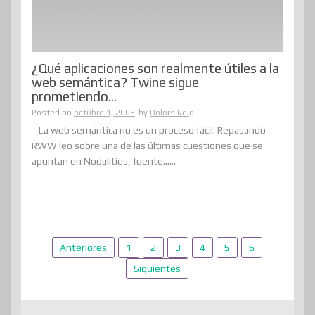
¿Qué aplicaciones son realmente útiles a la
web semántica? Twine sigue
prometiendo…
Posted on
octubre 1, 2008
by
Dolors Reig
La web semántica no es un proceso fácil. Repasando
RWW leo sobre una de las últimas cuestiones que se
apuntan en Nodalities, fuente......
Paginación
Anteriores
1
2
3
4
5
6
de
Siguientes
entradas