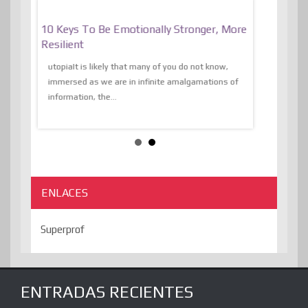
f
10 Keys To Be Emotionally Stronger, More
The Absurd
al Of
Resilient
Expression 
The Liberat
utopiaIt is likely that many of you do not know,
sion and
immersed as we are in infinite amalgamations of
The absurd d
e
information, the...
the transcend
algorithmThere
ENLACES
Superprof
ENTRADAS RECIENTES