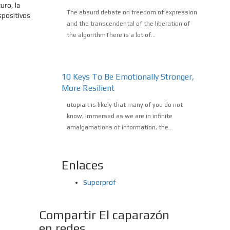
uro, la
The absurd debate on freedom of expression
spositivos
and the transcendental of the liberation of
the algorithmThere is a lot of...
10 Keys To Be Emotionally Stronger,
More Resilient
utopiaIt is likely that many of you do not
know, immersed as we are in infinite
amalgamations of information, the...
Enlaces
Superprof
Compartir El caparazón
en redes