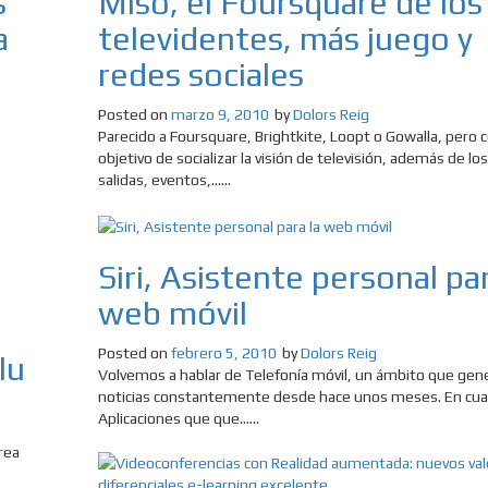
s
Miso, el Foursquare de los
a
televidentes, más juego y
redes sociales
Posted on
marzo 9, 2010
by
Dolors Reig
Parecido a Foursquare, Brightkite, Loopt o Gowalla, pero c
objetivo de socializar la visión de televisión, además de los
salidas, eventos,......
Siri, Asistente personal par
web móvil
Posted on
febrero 5, 2010
by
Dolors Reig
lu
Volvemos a hablar de Telefonía móvil, un ámbito que gen
noticias constantemente desde hace unos meses. En cuan
Aplicaciones que que......
rea