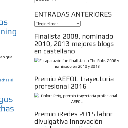
ENTRADAS ANTERIORES
os
ENTRADAS
rning
ANTERIORES
Finalista 2008, nominado
2010, 2013 mejores blogs
en castellano
creo que
Premio AEFOL trayectoria
profesional 2016
igos
chas
Premio iRedes 2015 labor
divulgativa innovación