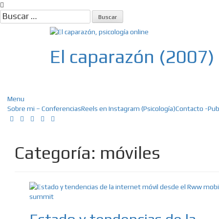
Skip
to
Buscar:
content
El caparazón (2007)
Psicología, Psicoterapia online, E
Menu
Sobre mi – Conferencias
Reels en Instagram (Psicología)
Contacto -Pub
Categoría:
móviles