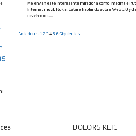
de
Me envían este interesante mirador a cómo imagina el fut
Internet móvil, Nokia. Estaré hablando sobre Web 3.0 y di
móviles en......
Paginación
Anteriores
1
2
3
4
5
6
Siguientes
de
n
entradas
as
ni
aces
DOLORS REIG