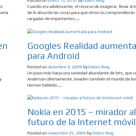
Posted on
enero 13, 2010
by
Dolors Reig
os
Cuando era adolescente, el recurso de exagerar, llevar al
sería
de lo absurdo las cosas para que otros/as comprendieran 
cargadas de importantes......
en
Googles Realidad aument
para Android
Posted on
diciembre 9, 2009
by
Dolors Reig
Un paso más hacia una sociedad abundante de bits, que c
y
Anderson últimamente, invaden también el mundo de lo
Hemos hablado......
Nokia en 2015 – mirador al
futuro de la Internet móvil
Posted on
noviembre 25, 2009
by
Dolors Reig