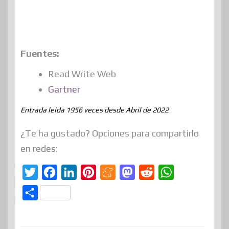
Fuentes:
Read Write Web
Gartner
Entrada leída 1956 veces desde Abril de 2022
¿Te ha gustado? Opciones para compartirlo
en redes:
T
F
L
P
M
M
R
W
w
a
i
i
e
a
e
h
C
i
c
n
n
n
s
d
a
o
t
e
k
t
e
t
d
t
m