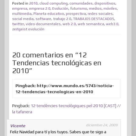
t
b
e
e
a
o
i
s
Posted in
2010
,
cloud computing
,
comunidades
,
dispositivos
,
p
empresa
,
empresa 2.0
,
Evolución
,
futurismo
,
medios
,
móviles
,
e
o
d
r
m
d
t
A
multimedia
,
Planeta educativo
,
prospectiva
,
redes sociales
,
a
social media
,
software
,
trabajo 2.0
,
TRABAJOS DESTACADOS
,
r
o
I
e
e
o
p
r
twitter
,
video-documentales
,
web 2.0
,
web semantica
,
web3.0
,
zeitgeist evolución
k
n
s
n
p
t
t
i
r
20 comentarios en “12
Tendencias tecnológicas en
2010”
Pingback: http://www.mundo.es/5743/noticia-
12-tendencias-tecnologicas-en-2010
Pingback:
12 tendències tecnològiques pel 2010 [CAST] //
la tafanera
diciembre 24, 2009
Vicente
Feliz Navidad para tí y los tuyos. Sabes que te sigo a