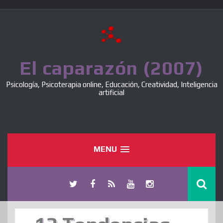
Skip
to
content
El caparazón (2007)
Psicología, Psicoterapia online, Educación, Creatividad, Inteligencia
artificial
MENU