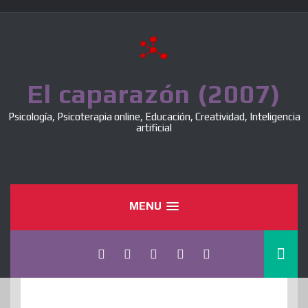
Skip
to
content
El caparazón (2007)
Psicología, Psicoterapia online, Educación, Creatividad, Inteligencia
artificial
MENU