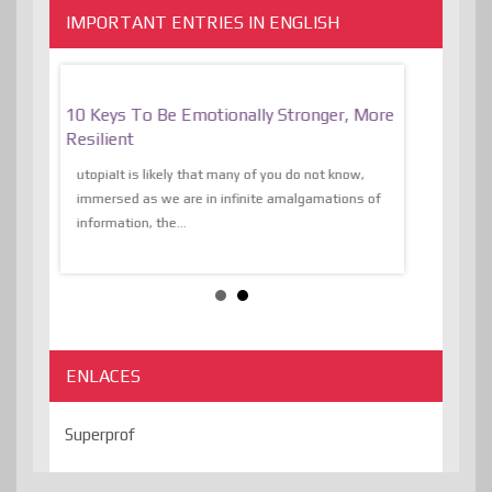
IMPORTANT ENTRIES IN ENGLISH
f
10 Keys To Be Emotionally Stronger, More
The Absurd
al Of
Resilient
Expression 
The Liberat
utopiaIt is likely that many of you do not know,
sion and
immersed as we are in infinite amalgamations of
The absurd d
e
information, the...
the transcend
algorithmThere
ENLACES
Superprof