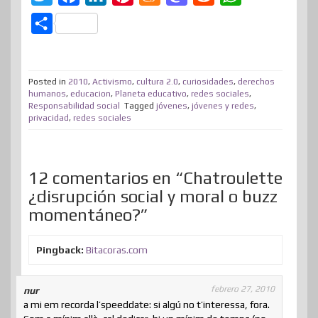
w
a
i
i
e
a
e
h
C
i
c
n
n
n
s
d
a
o
t
e
k
t
e
t
d
t
m
t
b
e
e
a
o
i
s
Posted in
2010
,
Activismo
,
cultura 2.0
,
curiosidades
,
derechos
p
humanos
,
educacion
,
Planeta educativo
,
redes sociales
,
e
o
d
r
m
d
t
A
Responsabilidad social
Tagged
jóvenes
,
jóvenes y redes
,
a
privacidad
,
redes sociales
r
o
I
e
e
o
p
r
k
n
s
n
p
t
t
i
12 comentarios en “Chatroulette
¿disrupción social y moral o buzz
r
momentáneo?”
Pingback:
Bitacoras.com
febrero 27, 2010
nur
a mi em recorda l’speeddate: si algú no t’interessa, fora.