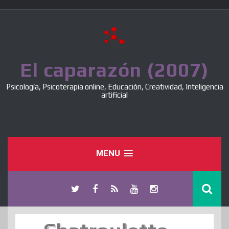
Skip
to
content
El caparazón (2007)
Psicología, Psicoterapia online, Educación, Creatividad, Inteligencia
artificial
MENU