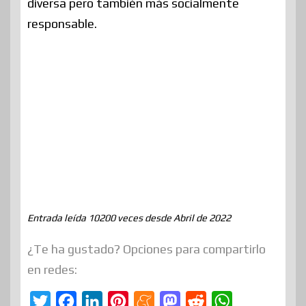
diversa pero también más socialmente
responsable.
Entrada leída 10200 veces desde Abril de 2022
¿Te ha gustado? Opciones para compartirlo
en redes:
T
F
L
P
M
M
R
W