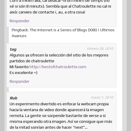
Com a mínim allà, cal dedicar-hi un mínim de temps (no
sé si són 8 minuts). Sembla que al Chatroulette no cal ni
això: canvies de contacte i, au, a otra cosa!
Responder
Pingback: The Internet is a Series of Blogs (XXII) | Ultimos
Avances
febrero 28, 2010
tag
Algunos ya ofrecen la selección del sitio de los mejores
partidos de chatroulette
Mi favorito
http://bestofchatroulette.com
Es excelente =)
Responder
marzo 1, 2010
Rob
Un experimento divertido es enfocar la webcam propia
hacia la ventana de video donde aparecerá la imagen
remota. La gente se sorpende bastante de verse a sí
misma esperando otra imagen. Así se consigue que más
de la mitad sonrían antes de hacer “next”…