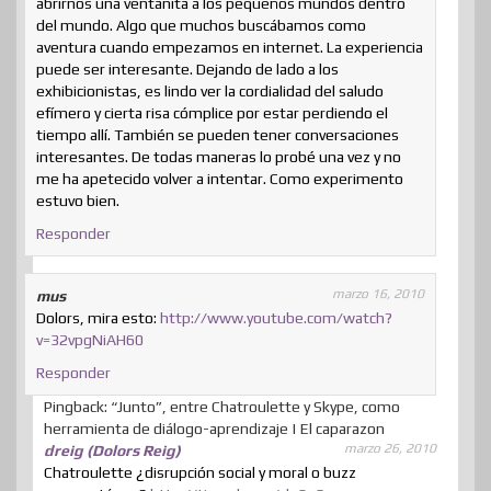
abrirnos una ventanita a los pequeños mundos dentro
del mundo. Algo que muchos buscábamos como
aventura cuando empezamos en internet. La experiencia
puede ser interesante. Dejando de lado a los
exhibicionistas, es lindo ver la cordialidad del saludo
efímero y cierta risa cómplice por estar perdiendo el
tiempo allí. También se pueden tener conversaciones
interesantes. De todas maneras lo probé una vez y no
me ha apetecido volver a intentar. Como experimento
estuvo bien.
Responder
marzo 16, 2010
mus
Dolors, mira esto:
http://www.youtube.com/watch?
v=32vpgNiAH60
Responder
Pingback: “Junto”, entre Chatroulette y Skype, como
herramienta de diálogo-aprendizaje | El caparazon
marzo 26, 2010
dreig (Dolors Reig)
Chatroulette ¿disrupción social y moral o buzz