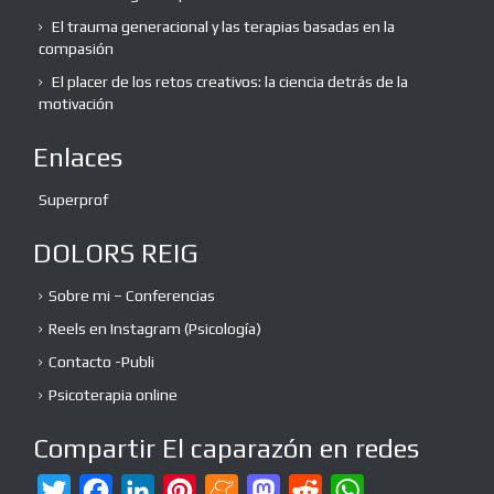
El trauma generacional y las terapias basadas en la
compasión
El placer de los retos creativos: la ciencia detrás de la
motivación
Enlaces
Superprof
DOLORS REIG
Sobre mi – Conferencias
Reels en Instagram (Psicología)
Contacto -Publi
Psicoterapia online
Compartir El caparazón en redes
T
F
L
P
M
M
R
W