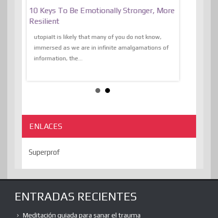
f
10 Keys To Be Emotionally Stronger, More
The Absurd
al Of
Resilient
Expression 
The Liberat
utopiaIt is likely that many of you do not know,
sion and
immersed as we are in infinite amalgamations of
The absurd d
e
information, the...
the transcend
algorithmThere
ENLACES
Superprof
ENTRADAS RECIENTES
Meditación guiada para sanar el trauma