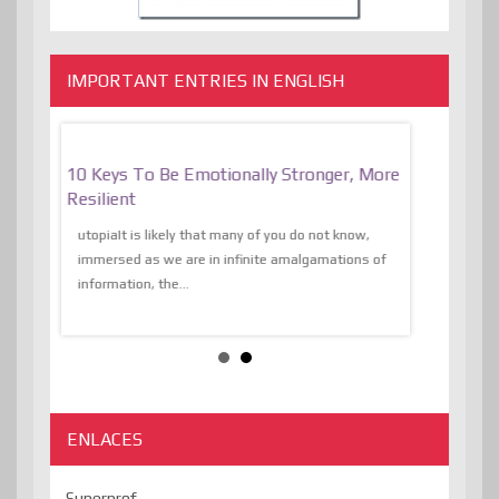
IMPORTANT ENTRIES IN ENGLISH
f
10 Keys To Be Emotionally Stronger, More
The Absurd
al Of
Resilient
Expression 
The Liberat
utopiaIt is likely that many of you do not know,
sion and
immersed as we are in infinite amalgamations of
The absurd d
e
information, the...
the transcend
algorithmThere
ENLACES
Superprof