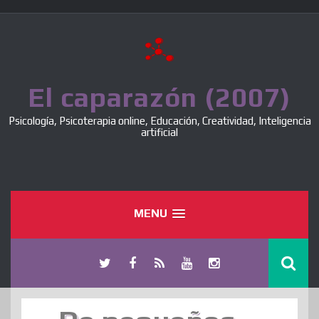
Skip
to
content
El caparazón (2007)
Psicología, Psicoterapia online, Educación, Creatividad, Inteligencia
artificial
MENU