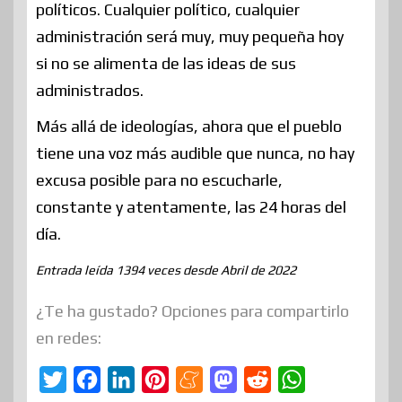
políticos. Cualquier político, cualquier
administración será muy, muy pequeña hoy
si no se alimenta de las ideas de sus
administrados.
Más allá de ideologías, ahora que el pueblo
tiene una voz más audible que nunca, no hay
excusa posible para no escucharle,
constante y atentamente, las 24 horas del
día.
Entrada leída 1394 veces desde Abril de 2022
¿Te ha gustado? Opciones para compartirlo
en redes:
T
F
L
P
M
M
R
W