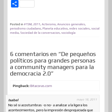
w
a
i
i
e
a
e
h
C
i
c
n
n
n
s
d
a
o
t
e
k
t
e
t
d
t
m
t
b
e
e
a
o
i
s
Posted in
#15M
,
2011
,
Activismo
,
Anuncios generales
,
p
periodismo ciudadano
,
Planeta educativo
,
redes sociales
,
social
e
o
d
r
m
d
t
A
media
,
Sociedad de la conversacion
,
sociología
a
r
o
I
e
e
o
p
r
k
n
s
n
p
t
6 comentarios en “De pequeños
t
i
políticos para grandes personas
r
a community managers para la
democracia 2.0”
Pingback:
Bitacoras.com
mayo 18, 2011
Isabel
No sé si acostumbras -o no- a analizar a la ligera los
acontecimientos, pero la impresión desprejuiciada que