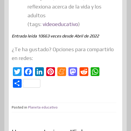
reflexiona acerca de la vida y los
adultos
(tags:
videoeducativo
)
Entrada leída 10663 veces desde Abril de 2022
¿Te ha gustado? Opciones para compartirlo
en redes:
T
F
L
P
M
M
R
W
w
a
i
i
e
a
e
h
C
i
c
n
n
n
s
d
a
o
t
e
k
t
e
t
d
t
m
t
b
e
e
a
o
i
s
Posted in
Planeta educativo
p
e
o
d
r
m
d
t
A
a
r
o
I
e
e
o
p
r