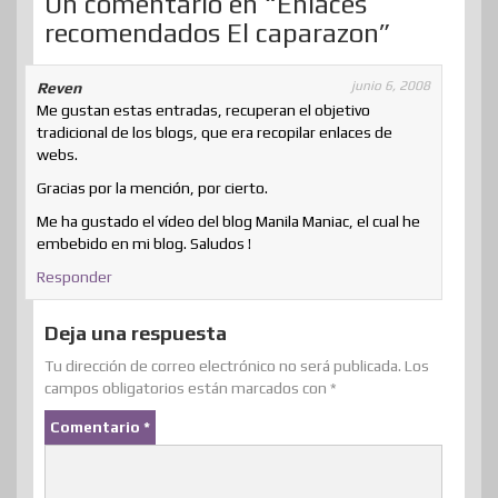
Un comentario en “Enlaces
k
n
s
n
p
t
recomendados El caparazon”
t
i
r
junio 6, 2008
Reven
Me gustan estas entradas, recuperan el objetivo
tradicional de los blogs, que era recopilar enlaces de
webs.
Gracias por la mención, por cierto.
Me ha gustado el vídeo del blog Manila Maniac, el cual he
embebido en mi blog. Saludos !
Responder
Deja una respuesta
Tu dirección de correo electrónico no será publicada.
Los
campos obligatorios están marcados con
*
Comentario
*