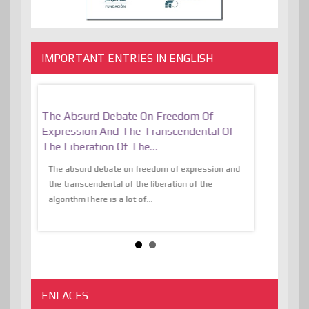
IMPORTANT ENTRIES IN ENGLISH
er, More
The Absurd Debate On Freedom Of
10 Keys To 
Expression And The Transcendental Of
Resilient
The Liberation Of The…
 know,
utopiaIt is l
tions of
The absurd debate on freedom of expression and
immersed as 
the transcendental of the liberation of the
information, t
algorithmThere is a lot of...
ENLACES