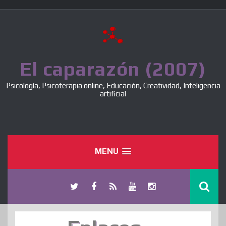
Skip
to
content
El caparazón (2007)
Psicología, Psicoterapia online, Educación, Creatividad, Inteligencia
artificial
MENU