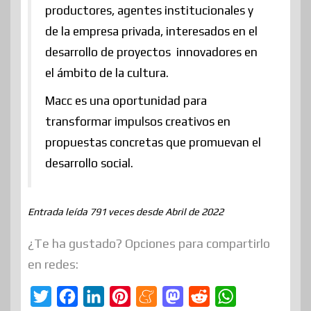
productores, agentes institucionales y
de la empresa privada, interesados en el
desarrollo de proyectos innovadores en
el ámbito de la cultura.
Macc es una oportunidad para
transformar impulsos creativos en
propuestas concretas que promuevan el
desarrollo social.
Entrada leída 791 veces desde Abril de 2022
¿Te ha gustado? Opciones para compartirlo
en redes:
T
F
L
P
M
M
R
W