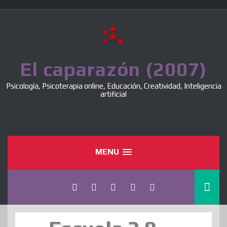
Skip
to
content
El caparazón (2007)
Psicología, Psicoterapia online, Educación, Creatividad, Inteligencia
artificial
MENU