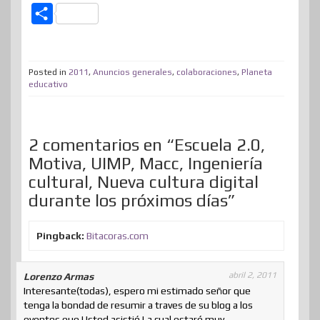
w
a
i
i
e
a
e
h
C
i
c
n
n
n
s
d
a
o
t
e
k
t
e
t
d
t
m
t
b
e
e
a
o
i
s
Posted in
2011
,
Anuncios generales
,
colaboraciones
,
Planeta
p
educativo
e
o
d
r
m
d
t
A
a
r
o
I
e
e
o
p
r
k
n
s
n
p
2 comentarios en “Escuela 2.0,
t
t
Motiva, UIMP, Macc, Ingeniería
i
cultural, Nueva cultura digital
r
durante los próximos días”
Pingback:
Bitacoras.com
abril 2, 2011
Lorenzo Armas
Interesante(todas), espero mi estimado señor que
tenga la bondad de resumir a traves de su blog a los
eventos que Usted asistió.La cual estaré muy