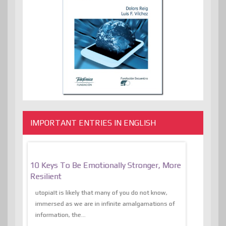
IMPORTANT ENTRIES IN ENGLISH
f
10 Keys To Be Emotionally Stronger, More
The Absurd
al Of
Resilient
Expression 
The Liberat
utopiaIt is likely that many of you do not know,
sion and
immersed as we are in infinite amalgamations of
The absurd d
e
information, the...
the transcend