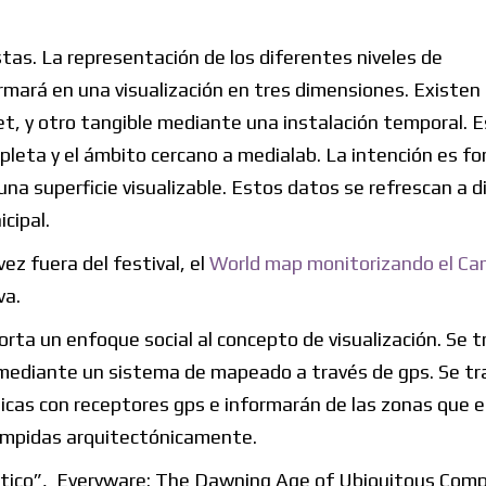
tas. La representación de los diferentes niveles de
mará en una visualización en tres dimensiones. Existen
et, y otro tangible mediante una instalación temporal. 
pleta y el ámbito cercano a medialab. La intención es f
na superficie visualizable. Estos datos se refrescan a di
cipal.
ez fuera del festival, el
World map monitorizando el Ca
va.
rta un enfoque social al concepto de visualización. Se t
s mediante un sistema de mapeado a través de gps. Se tr
ticas con receptores gps e informarán de las zonas que 
rumpidas arquitectónicamente.
méstico”, Everyware: The Dawning Age of Ubiquitous Com