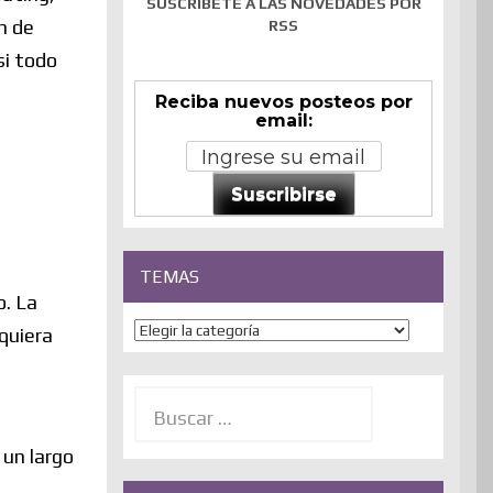
SUSCRÍBETE A LAS NOVEDADES POR
n de
RSS
si todo
Reciba nuevos posteos por
email:
Suscribirse
TEMAS
o. La
Temas
quiera
Buscar:
 un largo