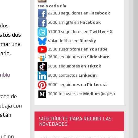
reels cada día
22000 seguidores en
Facebook
5000 amig@s en
Facebook
 dos
57000 seguidores en
Twitter - X
Estos dos
Volando libre en
Bluesky
ormar una
3500 suscriptores en
Youtube
ario,
3600 seguidores en
Slideshare
6000 seguidores en
Tiktok
mbio
8000 contactos
Linkedin
3000 seguidores en
Pinterest
3000 followers en
Medium
(inglés)
rata de
abaja con
están
SUSCRÍBETE PARA RECIBIR LAS
NOVEDADES
puting,