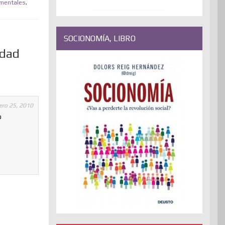
mentales
,
SOCIONOMÍA, LIBRO
edad
ero 25, 2010
o