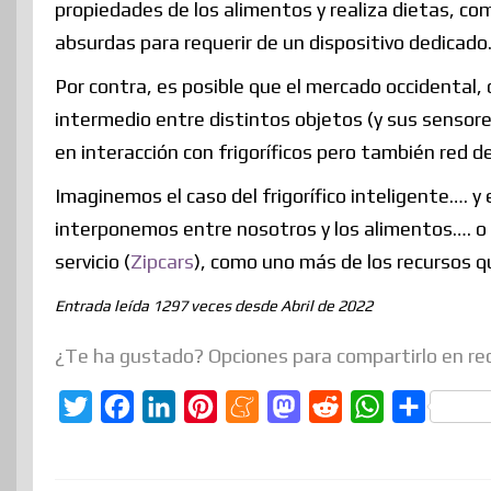
propiedades de los alimentos y realiza dietas, c
absurdas para requerir de un dispositivo dedicado
Por contra, es posible que el mercado occidental,
intermedio entre distintos objetos (y sus sensores
en interacción con frigoríficos pero también red de
Imaginemos el caso del frigorífico inteligente…. y
interponemos entre nosotros y los alimentos…. o 
servicio (
Zipcars
), como uno más de los recursos q
Entrada leída 1297 veces desde Abril de 2022
¿Te ha gustado? Opciones para compartirlo en re
T
F
L
P
M
M
R
W
C
w
a
i
i
e
a
e
h
o
i
c
n
n
n
s
d
a
m