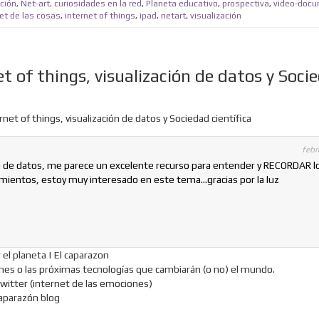
ción
,
Net-art, curiosidades en la red
,
Planeta educativo
,
prospectiva
,
video-docu
et de las cosas
,
internet of things
,
ipad
,
netart
,
visualización
t of things, visualización de datos y Soci
net of things, visualización de datos y Sociedad científica
febr
on de datos, me parece un excelente recurso para entender y RECORDAR l
mientos, estoy muy interesado en este tema…gracias por la luz
 el planeta | El caparazon
hones o las próximas tecnologías que cambiarán (o no) el mundo.
twitter (internet de las emociones)
caparazón blog