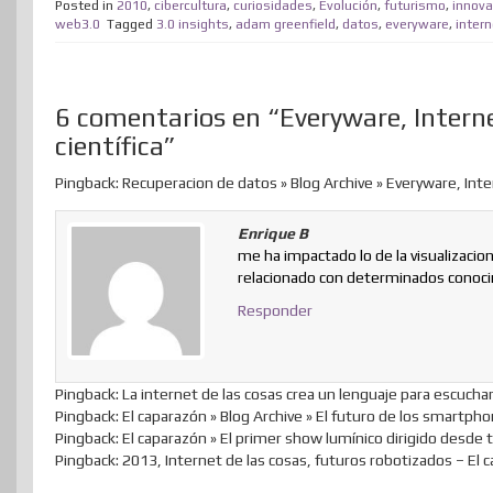
Posted in
2010
,
cibercultura
,
curiosidades
,
Evolución
,
futurismo
,
innova
t
e
k
t
e
t
d
t
p
web3.0
Tagged
3.0 insights
,
adam greenfield
,
datos
,
everyware
,
intern
t
b
e
e
a
o
i
s
a
e
o
d
r
m
d
t
A
r
6 comentarios en “Everyware, Interne
r
o
I
e
e
o
p
t
científica”
k
n
s
n
p
i
t
r
Pingback: Recuperacion de datos » Blog Archive » Everyware, Inter
Enrique B
me ha impactado lo de la visualizaci
relacionado con determinados conoci
Responder
Pingback: La internet de las cosas crea un lenguaje para escuchar
Pingback: El caparazón » Blog Archive » El futuro de los smartp
Pingback: El caparazón » El primer show lumínico dirigido desde 
Pingback: 2013, Internet de las cosas, futuros robotizados – El 