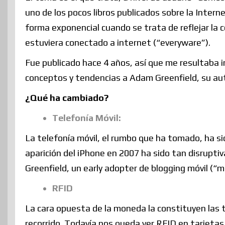
uno de los pocos libros publicados sobre la Intern
forma exponencial cuando se trata de reflejar la 
estuviera conectado a internet (“everyware”).
Fue publicado hace 4 años, así que me resultaba 
conceptos y tendencias a Adam Greenfield, su au
¿Qué ha cambiado?
Telefonía Móvil:
La telefonía móvil, el rumbo que ha tomado, ha sido
aparición del iPhone en 2007 ha sido tan disrupti
Greenfield, un early adopter de blogging móvil (“
RFID
La cara opuesta de la moneda la constituyen las t
recorrido. Todavía nos queda ver RFID en tarjeta