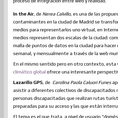
proceso de integración entre web y realidad.
In the Air
, de
Nerea Calvillo,
es una de las propues
contaminantes en la ciudad de Madrid se transfor
medios para representarlos uno virtual, en Intern
medios representan dos escalas de la ciudad: com
malla de puntos de datos en la ciudad para hacer u
semanal, y mensualmente a través de la web muni
En el mismo sentido pero en otro contexto, esta v
climático global
ofrece una interesante perspecti
Lazarillo GPS
, de
Carolina Paola Caluori Funes
apo
asistir a diferentes colectivos de discapacitado
personas discapacitadas que realizan rutas turís
preparadas para su acceso y las que están inter
El tema es el que trata, a nivel de usuario “do