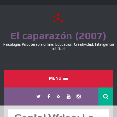
Skip
to
content
El caparazón (2007)
Psicología, Psicoterapia online, Educación, Creatividad, Inteligencia
artificial
MENU