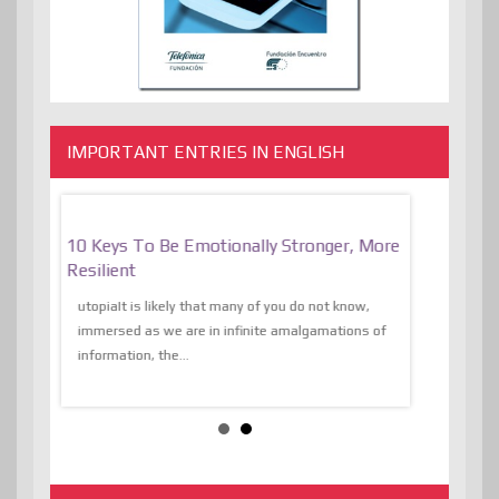
IMPORTANT ENTRIES IN ENGLISH
f
10 Keys To Be Emotionally Stronger, More
The Absurd
al Of
Resilient
Expression 
The Liberat
utopiaIt is likely that many of you do not know,
sion and
immersed as we are in infinite amalgamations of
The absurd d
e
information, the...
the transcend
algorithmThere