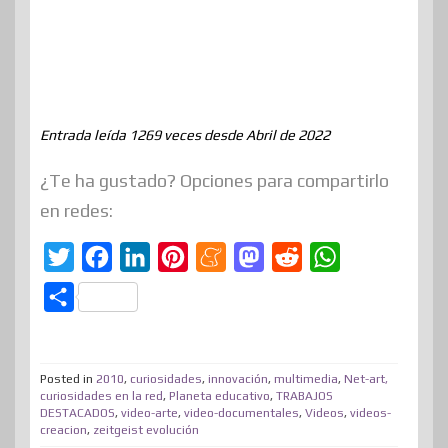
Entrada leída 1269 veces desde Abril de 2022
¿Te ha gustado? Opciones para compartirlo
en redes:
T
F
L
P
M
M
R
W
w
a
i
i
e
a
e
h
C
i
c
n
n
n
s
d
a
o
t
e
k
t
e
t
d
t
m
t
b
e
e
a
o
i
s
Posted in
2010
,
curiosidades
,
innovación
,
multimedia
,
Net-art,
p
curiosidades en la red
,
Planeta educativo
,
TRABAJOS
e
o
d
r
m
d
t
A
DESTACADOS
,
video-arte
,
video-documentales
,
Videos
,
videos-
a
creacion
,
zeitgeist evolución
r
o
I
e
e
o
p
r