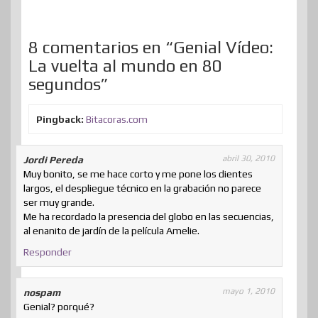
k
n
s
n
p
t
t
i
8 comentarios en “Genial Vídeo:
La vuelta al mundo en 80
r
segundos”
Pingback:
Bitacoras.com
abril 30, 2010
Jordi Pereda
Muy bonito, se me hace corto y me pone los dientes
largos, el despliegue técnico en la grabación no parece
ser muy grande.
Me ha recordado la presencia del globo en las secuencias,
al enanito de jardín de la película Amelie.
Responder
mayo 1, 2010
nospam
Genial? porqué?