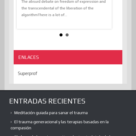
tions of
The absurd debate on freedom of expression and
immersed as 
the transcendental of the liberation of the
information, t
algorithmThere is a lot of...
ENLACES
Superprof
ENTRADAS RECIENTES
Meditación guiada para sanar el trauma
El trauma generacional y las terapias basadas en la
compasión