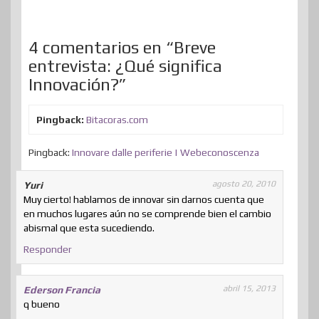
k
n
s
n
p
t
t
i
4 comentarios en “Breve
entrevista: ¿Qué significa
r
Innovación?”
Pingback:
Bitacoras.com
Pingback:
Innovare dalle periferie | Webeconoscenza
agosto 20, 2010
Yuri
Muy cierto! hablamos de innovar sin darnos cuenta que
en muchos lugares aún no se comprende bien el cambio
abismal que esta sucediendo.
Responder
abril 15, 2013
Ederson Francia
q bueno