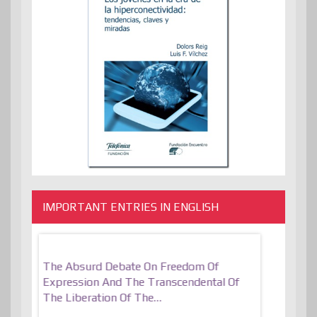
IMPORTANT ENTRIES IN ENGLISH
er, More
The Absurd Debate On Freedom Of
10 Keys To 
Expression And The Transcendental Of
Resilient
The Liberation Of The…
 know,
utopiaIt is l