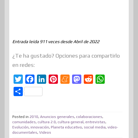
Entrada leída 911 veces desde Abril de 2022
¿Te ha gustado? Opciones para compartirlo
en redes:
T
F
L
P
M
M
R
W
w
a
i
i
e
a
e
h
C
i
c
n
n
n
s
d
a
o
t
e
k
t
e
t
d
t
m
t
b
e
e
a
o
i
s
Posted in
2010
,
Anuncios generales
,
colaboraciones
,
p
comunidades
,
cultura 2.0
,
cultura general
,
entrevistas
,
e
o
d
r
m
d
t
A
Evolución
,
innovación
,
Planeta educativo
,
social media
,
video-
a
documentales
,
Videos
r
o
I
e
e
o
p
r