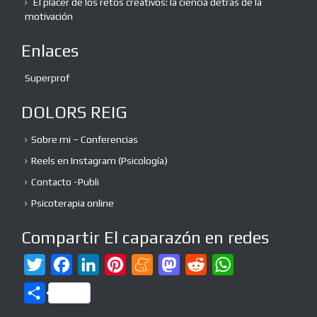
El placer de los retos creativos: la ciencia detrás de la
motivación
Enlaces
Superprof
DOLORS REIG
Sobre mi – Conferencias
Reels en Instagram (Psicología)
Contacto -Publi
Psicoterapia online
Compartir El caparazón en redes
T
F
L
P
M
M
R
W
w
a
i
i
e
a
e
h
C
i
c
n
n
n
s
d
a
o