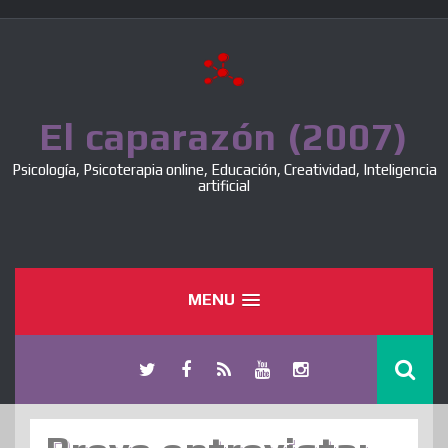
Skip
to
content
El caparazón (2007)
Psicología, Psicoterapia online, Educación, Creatividad, Inteligencia
artificial
MENU