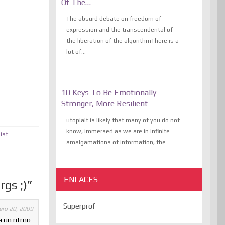
Of The…
The absurd debate on freedom of
expression and the transcendental of
the liberation of the algorithmThere is a
lot of...
10 Keys To Be Emotionally
Stronger, More Resilient
utopiaIt is likely that many of you do not
know, immersed as we are in infinite
ist
amalgamations of information, the...
ENLACES
rgs ;)”
Superprof
ero 20, 2009
a un ritmo