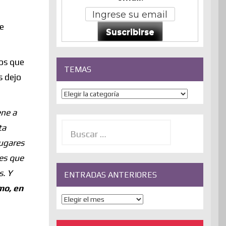
de
Suscribirse
los que
TEMAS
s dejo
Temas
ene a
Buscar:
ta
lugares
tes que
s. Y
ENTRADAS ANTERIORES
mo, en
ENTRADAS
ANTERIORES