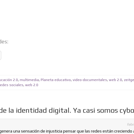
des:
ucación 2.0
,
multimedia
,
Planeta educativo
,
video-documentales
,
web 2.0
,
zeitge
redes sociales
,
web 2.0
 la identidad digital. Ya casi somos cybo
febr
nera una sensación de injusticia pensar que las redes están creciendo 