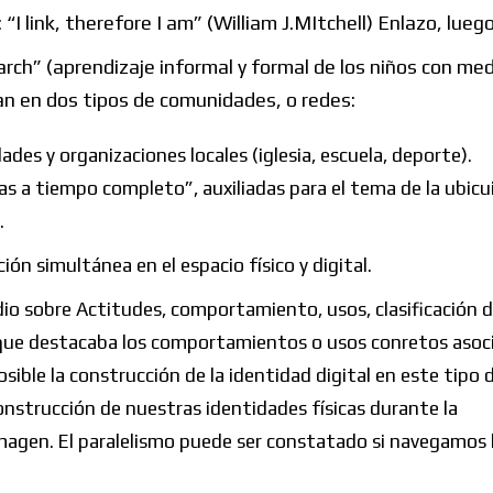
: “I link, therefore I am” (William J.MItchell) Enlazo, lueg
arch” (aprendizaje informal y formal de los niños con me
ían en dos tipos de comunidades, o redes:
idades y organizaciones locales (iglesia, escuela, depor
s a tiempo completo”, auxiliadas para el tema de la ubicu
.
ción simultánea en el espacio físico y digital.
dio sobre Actitudes, comportamiento, usos, clasificación d
ón, que destacaba los comportamientos o usos conretos asoc
osible la construcción de la identidad digital en este tipo 
construcción de nuestras identidades físicas durante la
magen. El paralelismo puede ser constatado si navegamos 