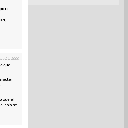
ipo de
dad,
ero 21, 2009
eo que
aracter
a
o que el
s, sólo se