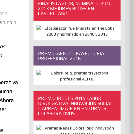
FINALISTA 2008, NOMINADO 2010,
2013 MEJORES BLOGS EN
ente
CASTELLANO
solos ni
los
PREMIO AEFOL TRAYECTORIA
o
PROFESIONAL 2016
perativa
 mucho
PREMIO IREDES 2015 LABOR
 Ahora
DIVULGATIVA INNOVACIÓN SOCIAL
– APRENDIZAJE EN ENTORNOS
ser
COLABORATIVOS.
as