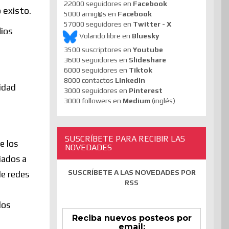
22000 seguidores en
Facebook
o existo.
5000 amig@s en
Facebook
57000 seguidores en
Twitter - X
dios
Volando libre en
Bluesky
3500 suscriptores en
Youtube
3600 seguidores en
Slideshare
6000 seguidores en
Tiktok
te).
8000 contactos
Linkedin
idad
3000 seguidores en
Pinterest
3000 followers en
Medium
(inglés)
SUSCRÍBETE PARA RECIBIR LAS
e los
NOVEDADES
iados a
SUSCRÍBETE A LAS NOVEDADES POR
de redes
RSS
los
Reciba nuevos posteos por
email: