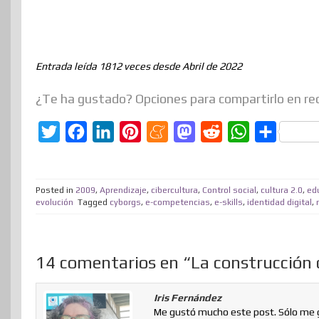
Entrada leída 1812 veces desde Abril de 2022
¿Te ha gustado? Opciones para compartirlo en re
T
F
L
P
M
M
R
W
C
w
a
i
i
e
a
e
h
o
i
c
n
n
n
s
d
a
m
Posted in
2009
,
Aprendizaje
,
cibercultura
,
Control social
,
cultura 2.0
,
ed
t
e
k
t
e
t
d
t
p
evolución
Tagged
cyborgs
,
e-competencias
,
e-skills
,
identidad digital
,
t
b
e
e
a
o
i
s
a
e
o
d
r
m
d
t
A
r
14 comentarios en “La construcción de
r
o
I
e
e
o
p
t
k
n
s
n
p
i
Iris Fernández
t
r
Me gustó mucho este post. Sólo me ge