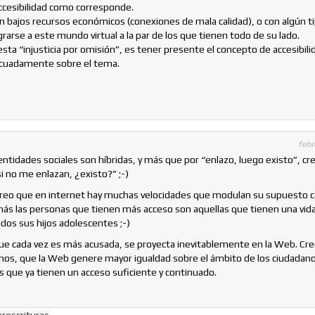
accesibilidad como corresponde.
n bajos recursos económicos (conexiones de mala calidad), o con algún t
rarse a este mundo virtual a la par de los que tienen todo de su lado.
sta “injusticia por omisión”, es tener presente el concepto de accesibili
adecuadamente sobre el tema.
febr
ntidades sociales son híbridas, y más que por “enlazo, luego existo”, cr
 no me enlazan, ¿existo?” ;-)
 Creo que en internet hay muchas velocidades que modulan su supuesto c
 más las personas que tienen más acceso son aquellas que tienen una vid
idos sus hijos adolescentes ;-)
que cada vez es más acusada, se proyecta inevitablemente en la Web. Cre
mos, que la Web genere mayor igualdad sobre el ámbito de los ciudadano
ue ya tienen un acceso suficiente y continuado.