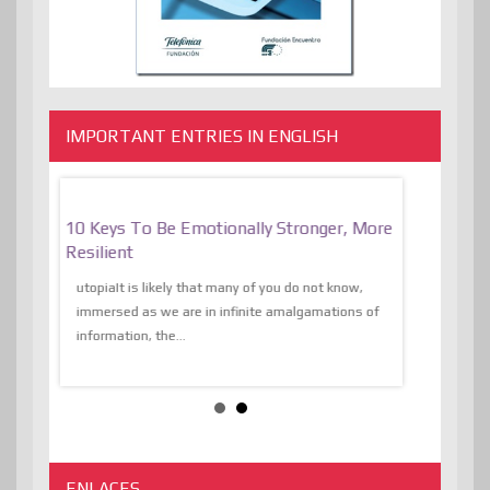
IMPORTANT ENTRIES IN ENGLISH
f
10 Keys To Be Emotionally Stronger, More
The Absurd
al Of
Resilient
Expression 
The Liberat
utopiaIt is likely that many of you do not know,
sion and
immersed as we are in infinite amalgamations of
The absurd d
e
information, the...
the transcend
algorithmThere
ENLACES