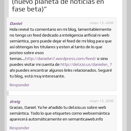
(nuevo planeta de noticias en
r
fase beta)”
mayo 13, 2008
Daniel
Hola revisé tu comentario en mi blog, lamentablemente
no tengo un feed dedicado a inteligencia arificial ni web
semàntica, pero puede dejar el feed de mi blog para que
así obtengas los titulares y esten al tanto de lo que
posteo sobre esos
temas….
http://danielvn7.wordpress.com/feed/
o sino
puedes visitar mi cuenta de
http://del.icio.us/danielvn_7
ahi puedes encontrar algunos links relacionados. Seguiré
tu blog, está muy interesante.
Responder
mayo 13, 2008
dreig
Gracias, Daniel. Ya he añadido tu del.icio.us sobre web
semántica. Todo lo que etiquetes como websemántica
aparecerá automáticamente en semanticaweb.info
Responder