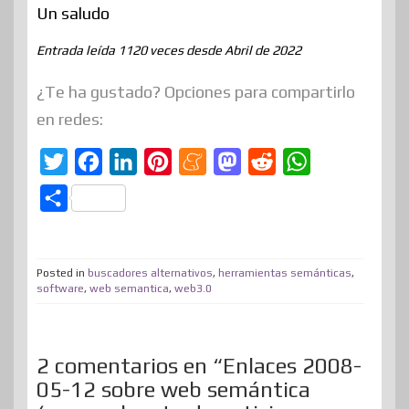
Un saludo
Entrada leída 1120 veces desde Abril de 2022
¿Te ha gustado? Opciones para compartirlo
en redes:
T
F
L
P
M
M
R
W
w
a
i
i
e
a
e
h
C
i
c
n
n
n
s
d
a
o
t
e
k
t
e
t
d
t
m
t
b
e
e
a
o
i
s
Posted in
buscadores alternativos
,
herramientas semánticas
,
p
software
,
web semantica
,
web3.0
e
o
d
r
m
d
t
A
a
r
o
I
e
e
o
p
r
k
n
s
n
p
2 comentarios en “Enlaces 2008-
t
t
05-12 sobre web semántica
i