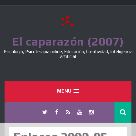
Skip
to
content
El caparazón (2007)
Psicología, Psicoterapia online, Educación, Creatividad, Inteligencia
artificial
MENU