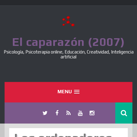
Skip
to
content
El caparazón (2007)
Psicología, Psicoterapia online, Educación, Creatividad, Inteligencia
artificial
MENU