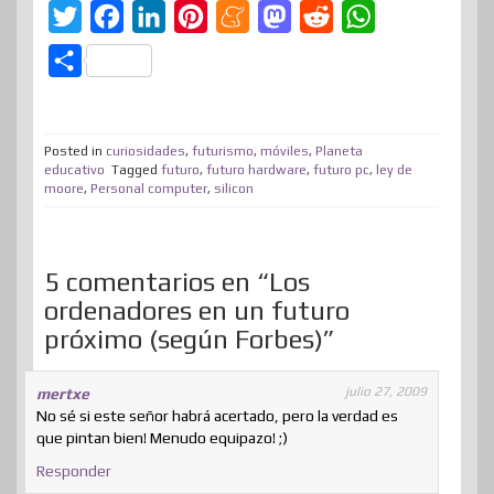
T
F
L
P
M
M
R
W
w
a
i
i
e
a
e
h
C
i
c
n
n
n
s
d
a
o
t
e
k
t
e
t
d
t
m
t
b
e
e
a
o
i
s
Posted in
curiosidades
,
futurismo
,
móviles
,
Planeta
p
educativo
Tagged
futuro
,
futuro hardware
,
futuro pc
,
ley de
e
o
d
r
m
d
t
A
moore
,
Personal computer
,
silicon
a
r
o
I
e
e
o
p
r
k
n
s
n
p
t
5 comentarios en “Los
t
i
ordenadores en un futuro
r
próximo (según Forbes)”
julio 27, 2009
mertxe
No sé si este señor habrá acertado, pero la verdad es
que pintan bien! Menudo equipazo! ;)
Responder