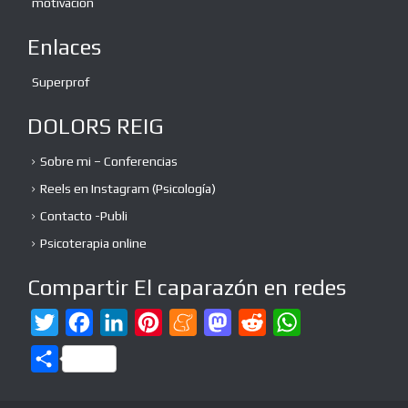
motivación
Enlaces
Superprof
DOLORS REIG
Sobre mi – Conferencias
Reels en Instagram (Psicología)
Contacto -Publi
Psicoterapia online
Compartir El caparazón en redes
T
F
L
P
M
M
R
W
w
a
i
i
e
a
e
h
C
i
c
n
n
n
s
d
a
o
t
e
k
t
e
t
d
t