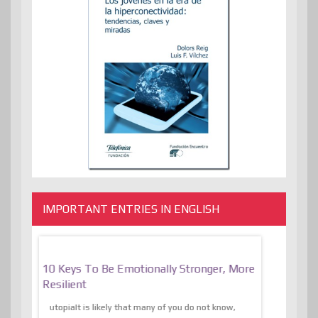
IMPORTANT ENTRIES IN ENGLISH
f
10 Keys To Be Emotionally Stronger, More
The Absurd
al Of
Resilient
Expression 
The Liberat
utopiaIt is likely that many of you do not know,