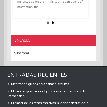
sion and
immersed as we are in infinite amalgamations of
The absurd d
e
information, the...
the transcend
algorithmThere
ENLACES
Superprof
ENTRADAS RECIENTES
Meditación guiada para sanar el trauma
El trauma generacional y las terapias basadas en la
compasión
El placer de los retos creativos: la ciencia detrás de la