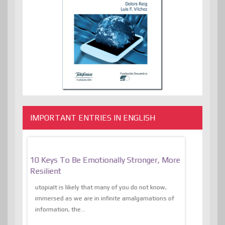
IMPORTANT ENTRIES IN ENGLISH
f
10 Keys To Be Emotionally Stronger, More
The Absurd
al Of
Resilient
Expression 
The Liberat
utopiaIt is likely that many of you do not know,
sion and
immersed as we are in infinite amalgamations of
The absurd d
e
information, the...
the transcend
algorithmThere