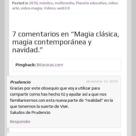
t
b
e
e
a
o
i
s
Posted in
2010
,
móviles
,
multimedia
,
Planeta educativo
,
video-
p
arte
,
video-magia
,
Videos
,
web3.0
e
o
d
r
m
d
t
A
a
r
o
I
e
e
o
p
r
k
n
s
n
p
7 comentarios en “Magia clásica,
t
t
magia contemporánea y
i
navidad.”
r
Pingback:
Bitacoras.com
diciembre 12, 2010
Prudencio
Gracias por este obsequio que voy a utilizar para
compartir como has hecho tú y ayudar así a que nos
familiaricemos con esta nueva parte de “realidad” en la
que tenemos la suerte de Vivir.
Saludos de Prudencio
Responder