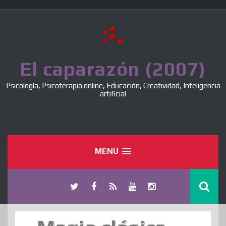
Skip
to
content
El caparazón (2007)
Psicología, Psicoterapia online, Educación, Creatividad, Inteligencia
artificial
MENU