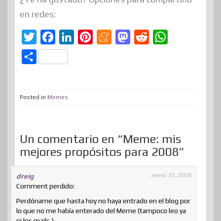
en redes:
T
F
L
P
M
M
R
W
w
a
i
i
e
a
e
h
C
i
c
n
n
n
s
d
a
o
t
e
k
t
e
t
d
t
m
t
b
e
e
a
o
i
s
Posted in
Memes
p
e
o
d
r
m
d
t
A
a
r
o
I
e
e
o
p
r
Un comentario en “Meme: mis
k
n
s
n
p
t
mejores propósitos para 2008”
t
i
r
enero 10, 2008
dreig
Comment perdido:
Perdóname que hasta hoy no haya entrado en el blog por
lo que no me había enterado del Meme (tampoco leo ya
ni los mails ) .