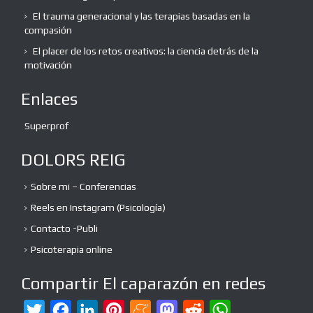
El trauma generacional y las terapias basadas en la
compasión
El placer de los retos creativos: la ciencia detrás de la
motivación
Enlaces
Superprof
DOLORS REIG
Sobre mi – Conferencias
Reels en Instagram (Psicología)
Contacto -Publi
Psicoterapia online
Compartir El caparazón en redes
T
F
L
P
M
M
R
W