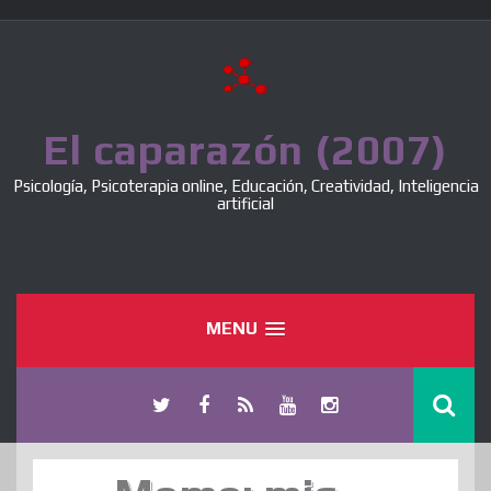
Skip
to
content
El caparazón (2007)
Psicología, Psicoterapia online, Educación, Creatividad, Inteligencia
artificial
MENU