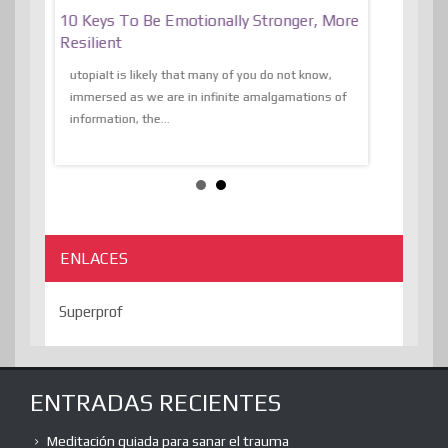
f
10 Keys To Be Emotionally Stronger, More
The Absurd
al Of
Resilient
Expression 
The Liberat
utopiaIt is likely that many of you do not know,
sion and
immersed as we are in infinite amalgamations of
The absurd d
e
information, the...
the transcend
algorithmThere
ENLACES
Superprof
ENTRADAS RECIENTES
Meditación guiada para sanar el trauma