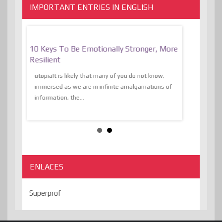
IMPORTANT ENTRIES IN ENGLISH
f
10 Keys To Be Emotionally Stronger, More
The Absurd
al Of
Resilient
Expression 
The Liberat
utopiaIt is likely that many of you do not know,
sion and
immersed as we are in infinite amalgamations of
The absurd d
e
information, the...
the transcend
algorithmThere
ENLACES
Superprof