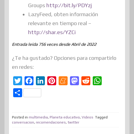
Groups
http://bit.ly/PDYzj
LazyFeed, obten información
relevante en tiempo real –
http://shar.es/YZCi
Entrada leída 756 veces desde Abril de 2022
¿Te ha gustado? Opciones para compartirlo
en redes:
T
F
L
P
M
M
R
W
w
a
i
i
e
a
e
h
C
i
c
n
n
n
s
d
a
o
t
e
k
t
e
t
d
t
m
t
b
e
e
a
o
i
s
Posted in
multimedia
,
Planeta educativo
,
Videos
Tagged
p
conversacion
,
recomendaciones
,
twitter
e
o
d
r
m
d
t
A
a