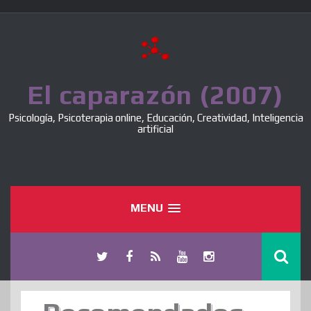
Skip
to
content
El caparazón (2007)
Psicología, Psicoterapia online, Educación, Creatividad, Inteligencia
artificial
MENU