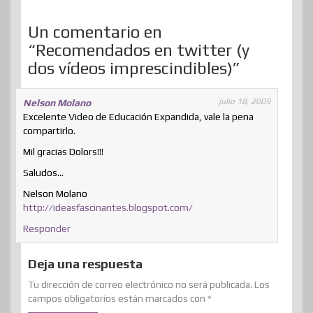
r
o
I
e
e
o
p
r
k
n
s
n
p
Un comentario en
t
t
“Recomendados en twitter (y
i
dos vídeos imprescindibles)”
r
julio 18, 2009
Nelson Molano
Excelente Video de Educación Expandida, vale la pena
compartirlo.
Mil gracias Dolors!!!
Saludos…
Nelson Molano
http://ideasfascinantes.blogspot.com/
Responder
Deja una respuesta
Tu dirección de correo electrónico no será publicada.
Los
campos obligatorios están marcados con
*