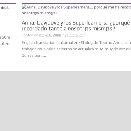
Arina, Davidove y los Superlearners…¿porqué
recordado tanto a nosotr@s mism@s?
Posted on
mayo 8, 2008
by
Dolors Reig
 sobre
English translation (automated) El blog de Teemu Arina, co
quí en
trabajos musicales selectos se actualiza muy, muy de vez en
Quizás por......