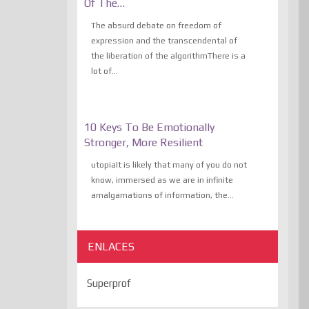
Of The…
The absurd debate on freedom of
expression and the transcendental of
the liberation of the algorithmThere is a
lot of...
10 Keys To Be Emotionally
Stronger, More Resilient
utopiaIt is likely that many of you do not
know, immersed as we are in infinite
amalgamations of information, the...
ENLACES
Superprof