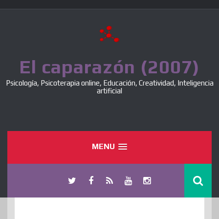
Skip
to
content
El caparazón (2007)
Psicología, Psicoterapia online, Educación, Creatividad, Inteligencia
artificial
MENU