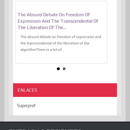
er, More
The Absurd Debate On Freedom Of
10 Keys To 
Expression And The Transcendental Of
Resilient
The Liberation Of The…
 know,
utopiaIt is l
tions of
The absurd debate on freedom of expression and
immersed as 
the transcendental of the liberation of the
information, t
algorithmThere is a lot of...
ENLACES
Superprof